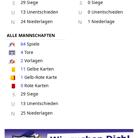
S
29 Siege
S
0 Siege
U
13 Unentschieden
U
0 Unentschieden
N
24 Niederlagen
N
1 Niederlage
ALLE MANNSCHAFTEN
64
Spiele
4
Tore
2
Vorlagen
11
Gelbe Karten
1
Gelb-Rote Karte
0
Rote Karten
S
29 Siege
U
13 Unentschieden
N
25 Niederlagen