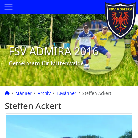
FSV ADMIRA 2016
Gemeinsam für Mittenwalde
Männer
Archiv
1.Männer
Steffen Ackert
Steffen Ackert