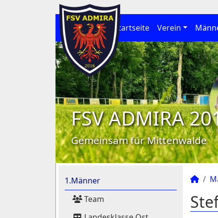
Startseite
Verein
Männ
FSV ADMIRA 20
Gemeinsam für Mittenwalde
M
1.Männer
Ste
Team
Landesklasse Ost