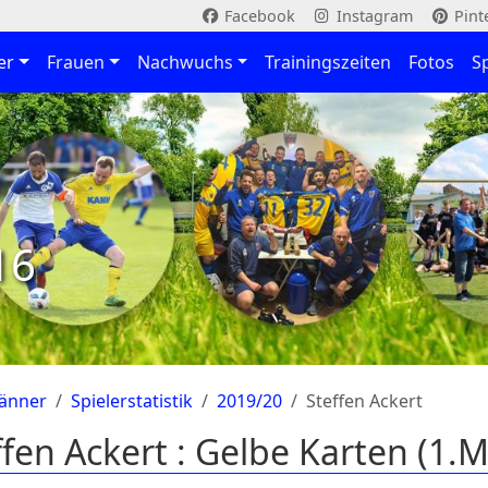
Facebook
Instagram
Pint
er
Frauen
Nachwuchs
Trainingszeiten
Fotos
S
16
änner
Spielerstatistik
2019/20
Steffen Ackert
ffen Ackert : Gelbe Karten (1.