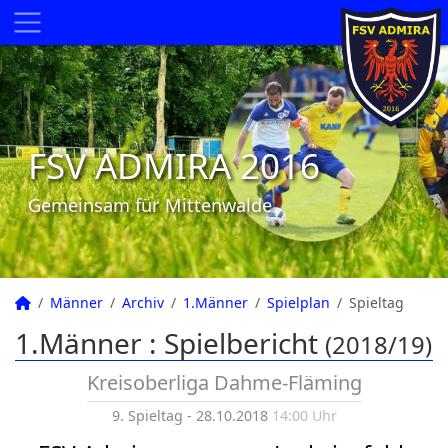
FSV ADMIRA 2016
Gemeinsam für Mittenwalde
Männer
Archiv
1.Männer
Spielplan
Spieltag
1.Männer :
Spielbericht
(2018/19)
Kreisoberliga Dahme-Fläming
9. Spieltag - 28.10.2018
14:00 Uhr