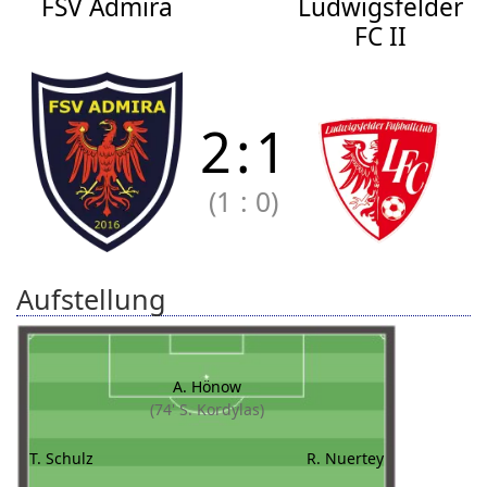
FSV Admira
Ludwigsfelder
FC II
2
:
1
(1
:
0)
Aufstellung
A. Hönow
(74' S. Kordylas)
T. Schulz
R. Nuertey