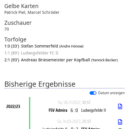
Gelbe Karten
Patrick Piel
,
Marcel Schröder
Zuschauer
70
Torfolge
1:0 (33')
Stefan Sommerfeld
(Andre Hönow)
1:1 (89')
Ludwigsfelder FC II
2:1 (93')
Andreas Briesemeister per Kopfball
(Yannick Becker)
Bisherige Ergebnisse
Datum anzeigen
So, 06.11.2022
, 10.ST
2022/23
6 : 0
FSV Admira
Ludwigsfelde II
So, 14.05.2023
, 25.ST