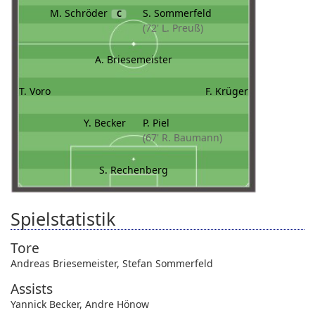
M. Schröder
S. Sommerfeld
C
(72' L. Preuß)
A. Briesemeister
T. Voro
F. Krüger
Y. Becker
P. Piel
(67' R. Baumann)
S. Rechenberg
Spielstatistik
Tore
Andreas Briesemeister
,
Stefan Sommerfeld
Assists
Yannick Becker
,
Andre Hönow