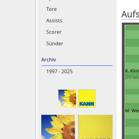
Tore
Aufs
Assists
Scorer
Sünder
Archiv
R. Kli
1997 - 2025
(71' M
M. We