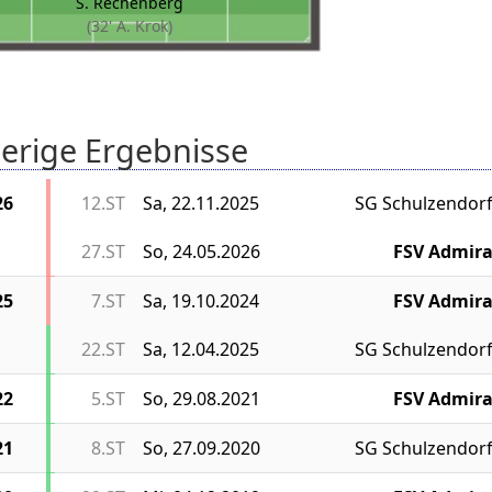
S. Rechenberg
(32' A. Krok)
erige Ergebnisse
26
12.ST
Sa, 22.11.2025
SG Schulzendor
27.ST
So, 24.05.2026
FSV Admir
25
7.ST
Sa, 19.10.2024
FSV Admir
22.ST
Sa, 12.04.2025
SG Schulzendor
22
5.ST
So, 29.08.2021
FSV Admir
21
8.ST
So, 27.09.2020
SG Schulzendor