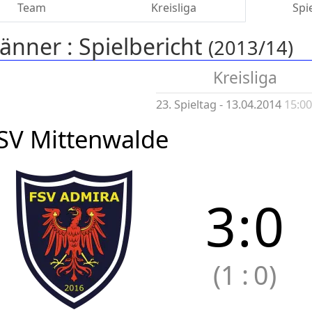
Team
Kreisliga
Spi
änner :
Spielbericht
(2013/14)
Kreisliga
23. Spieltag - 13.04.2014
15:0
SV Mittenwalde
3
:
0
(1
:
0)