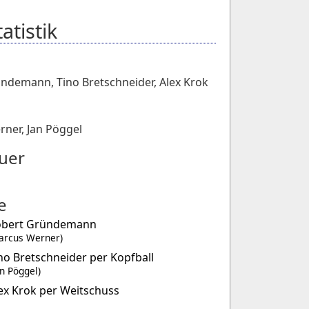
atistik
ündemann
,
Tino Bretschneider
,
Alex Krok
rner
,
Jan Pöggel
uer
e
obert Gründemann
arcus Werner)
no Bretschneider per Kopfball
an Pöggel)
ex Krok per Weitschuss