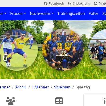
Facebook
Instagram
Pint
er
Frauen
Nachwuchs
Trainingszeiten
Fotos
S
16
änner
Archiv
1.Männer
Spielplan
Spieltag