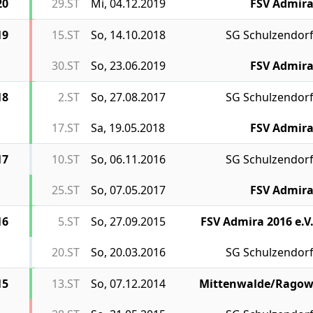
20
29.ST
Mi, 04.12.2019
FSV Admir
19
15.ST
So, 14.10.2018
SG Schulzendor
30.ST
So, 23.06.2019
FSV Admir
18
2.ST
So, 27.08.2017
SG Schulzendor
17.ST
Sa, 19.05.2018
FSV Admir
17
10.ST
So, 06.11.2016
SG Schulzendor
25.ST
So, 07.05.2017
FSV Admir
16
5.ST
So, 27.09.2015
FSV Admira 2016 e.V
20.ST
So, 20.03.2016
SG Schulzendor
15
13.ST
So, 07.12.2014
Mittenwalde/Rago