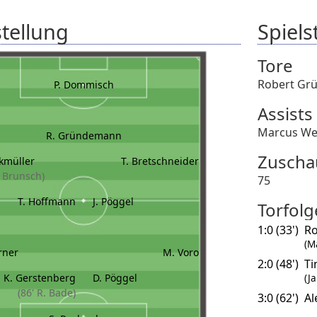
tellung
Spielst
Tore
Robert Gr
P. Dommisch
Assists
Marcus We
R. Gründemann
Zuscha
nkmüller
T. Bretschneider
. Brunsch)
75
T. Hoffmann
J. Pöggel
Torfolg
1:0 (33')
R
(M
rner
M. Voro
2:0 (48')
Ti
K. Gerstenberg
D. Pöggel
(J
(86' R. Bade)
3:0 (62')
Al