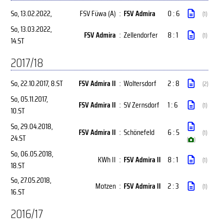
So, 13.02.2022
,
FSV Füwa (A)
:
FSV Admira
0 : 6
(1)
So, 13.03.2022
,
FSV Admira
:
Zellendorfer
8 : 1
(1)
14.ST
2017/18
So, 22.10.2017
, 8.ST
FSV Admira II
:
Woltersdorf
2 : 8
(2)
So, 05.11.2017
,
FSV Admira II
:
SV Zernsdorf
1 : 6
(1)
10.ST
So, 29.04.2018
,
FSV Admira II
:
Schönefeld
6 : 5
(1)
24.ST
(
)
So, 06.05.2018
,
KWh II
:
FSV Admira II
8 : 1
(1)
18.ST
So, 27.05.2018
,
Motzen
:
FSV Admira II
2 : 3
(1)
16.ST
2016/17