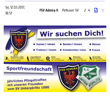
So, 12.03.2017
,
FSV Admira II
:
Petkuser SV
2 : 4
(1)
18.ST