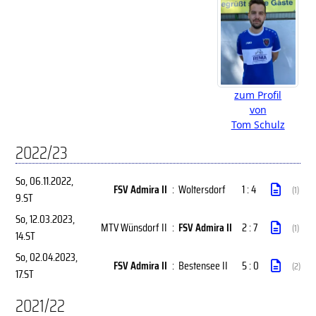
zum Profil
von
Tom Schulz
2022/23
So, 06.11.2022
,
FSV Admira II
:
Woltersdorf
1 : 4
(1)
9.ST
So, 12.03.2023
,
MTV Wünsdorf II
:
FSV Admira II
2 : 7
(1)
14.ST
So, 02.04.2023
,
FSV Admira II
:
Bestensee II
5 : 0
(2)
17.ST
2021/22