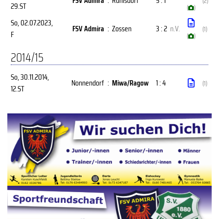
FSV Admira
:
Ruhlsdorf
5 : 1
(2)
29.ST
(
)
So, 02.07.2023
,
FSV Admira
:
Zossen
3 : 2
n.V.
(1)
F
(
)
2014/15
So, 30.11.2014
,
Nonnendorf
:
Miwa/Ragow
1 : 4
(1)
12.ST