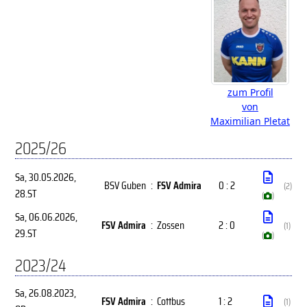
zum Profil
von
Maximilian Pletat
2025/26
Sa, 30.05.2026
,
BSV Guben
:
FSV Admira
0 : 2
(2)
28.ST
(
)
Sa, 06.06.2026
,
FSV Admira
:
Zossen
2 : 0
(1)
29.ST
(
)
2023/24
Sa, 26.08.2023
,
FSV Admira
:
Cottbus
1 : 2
(1)