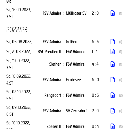
QR
Sa, 16.09.2023
,
FSV Admira
:
Müllroser SV
2 : 0
(1)
3.ST
2022/23
Sa, 06.08.2022
,
FSV Admira
:
Golßen
6 : 4
(1)
So, 21.08.2022
,
BSC Preußen II
:
FSV Admira
1 : 4
(1)
So, 11.09.2022
,
Siethen
:
FSV Admira
4 : 4
(1)
3.ST
So, 18.09.2022
,
FSV Admira
:
Heidesee
6 : 0
(1)
4.ST
So, 02.10.2022
,
Rangsdorf
:
FSV Admira
0 : 5
(3)
5.ST
So, 09.10.2022
,
FSV Admira
:
SV Zernsdorf
2 : 0
(1)
6.ST
So, 16.10.2022
,
Zossen II
:
FSV Admira
0 : 4
(3)