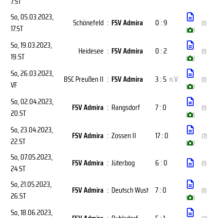
7.ST
So, 05.03.2023
,
Schönefeld
:
FSV Admira
0 : 9
(1)
17.ST
(
)
So, 19.03.2023
,
Heidesee
:
FSV Admira
0 : 2
(1)
19.ST
(
)
So, 26.03.2023
,
BSC Preußen II
:
FSV Admira
3 : 5
n.V.
(1)
VF
(
)
So, 02.04.2023
,
FSV Admira
:
Rangsdorf
7 : 0
(1)
20.ST
(
)
So, 23.04.2023
,
FSV Admira
:
Zossen II
17 : 0
(7)
22.ST
(
)
So, 07.05.2023
,
FSV Admira
:
Jüterbog
6 : 0
(1)
24.ST
So, 21.05.2023
,
FSV Admira
:
Deutsch Wust
7 : 0
(1)
26.ST
(
)
So, 18.06.2023
,