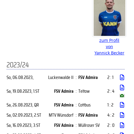
zum Profil
von
Yannick Becker
2023/24
So, 06.08.2023
,
Luckenwalde II
:
FSV Admira
2 : 1
Sa, 19.08.2023
, 1.ST
FSV Admira
:
Teltow
2 : 4
(
)
Sa, 26.08.2023
, QR
FSV Admira
:
Cottbus
1 : 2
Sa, 02.09.2023
, 2.ST
MTV Wünsdorf
:
FSV Admira
4 : 2
Sa, 16.09.2023
, 3.ST
FSV Admira
:
Müllroser SV
2 : 0