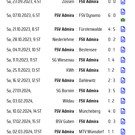
Sa, 23.09.2023
, 4.ST
Zossen
:
FSV Admira
0 : 0
Sa, 07.10.2023
, 6.ST
FSV Admira
:
FSV Dynamo
6 : 0
(
)
Sa, 21.10.2023
, 8.ST
FSV Admira
:
Fürstenwalde
4 : 5
Sa, 28.10.2023
, 9.ST
Niederlehme
:
FSV Admira
0 : 2
Sa, 04.11.2023
, 10.ST
FSV Admira
:
Bestensee
0 : 1
Sa, 11.11.2023
, 11.ST
SG Wiesenau
:
FSV Admira
1 : 4
Sa, 25.11.2023
, 13.ST
KWh
:
FSV Admira
1 : 2
Sa, 16.12.2023
, 12.ST
FSV Admira
:
Dahlewitz
2 : 3
Sa, 27.01.2024
,
SG Bornim
:
FSV Admira
3 : 5
Sa, 03.02.2024
,
Wildau
:
FSV Admira
1 : 2
Sa, 10.02.2024
, 14.ST
FSV Admira
:
Müncheberg
4 : 0
Sa, 17.02.2024
, 15.ST
BSV Guben
:
FSV Admira
0 : 3
Sa, 02.03.2024
, 17.ST
FSV Admira
:
MTV Wünsdorf
1 : 1