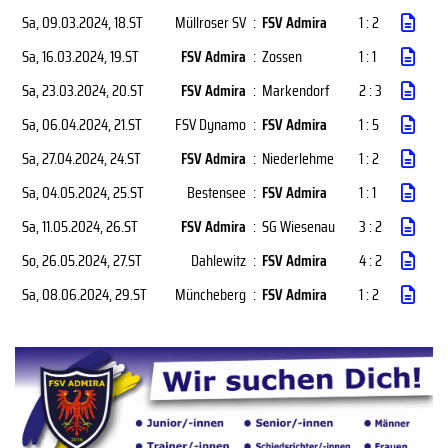
Sa, 09.03.2024
, 18.ST
Müllroser SV
:
FSV Admira
1 : 2
Sa, 16.03.2024
, 19.ST
FSV Admira
:
Zossen
1 : 1
Sa, 23.03.2024
, 20.ST
FSV Admira
:
Markendorf
2 : 3
Sa, 06.04.2024
, 21.ST
FSV Dynamo
:
FSV Admira
1 : 5
Sa, 27.04.2024
, 24.ST
FSV Admira
:
Niederlehme
1 : 2
Sa, 04.05.2024
, 25.ST
Bestensee
:
FSV Admira
1 : 1
Sa, 11.05.2024
, 26.ST
FSV Admira
:
SG Wiesenau
3 : 2
So, 26.05.2024
, 27.ST
Dahlewitz
:
FSV Admira
4 : 2
Sa, 08.06.2024
, 29.ST
Müncheberg
:
FSV Admira
1 : 2