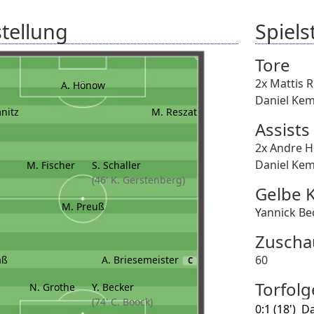
tellung
Spielst
Tore
2x Mattis 
A. Hönow
Daniel Kem
nitz
M. Reszat
Assists
2x Andre 
Daniel Kem
M. Fischer
S. Schaller
(46' K. Gerstenberg)
Gelbe 
M. Preuß
Yannick Be
Zuscha
60
aß
A. Briesemeister
C
Torfolg
N. Grothe
Y. Becker
(74' C. Boock)
0:1 (18')
Da