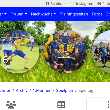
Facebook
Instagram
Pint
er
Frauen
Nachwuchs
Trainingszeiten
Fotos
S
16
änner
Archiv
1.Männer
Spielplan
Spieltag