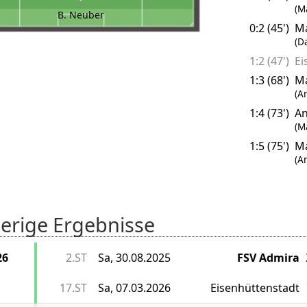
(M
B. Neuber
0:2 (45')
Ma
(D
1:2 (47')
Ei
1:3 (68')
Ma
(A
1:4 (73')
A
(M
1:5 (75')
Ma
(A
erige Ergebnisse
26
2.ST
Sa, 30.08.2025
FSV Admira
17.ST
Sa, 07.03.2026
Eisenhüttenstadt