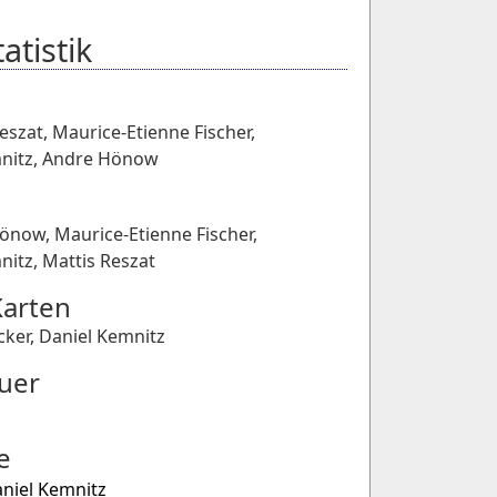
atistik
Reszat
,
Maurice-Etienne Fischer
,
nitz
,
Andre Hönow
Hönow
,
Maurice-Etienne Fischer
,
nitz
,
Mattis Reszat
Karten
cker
,
Daniel Kemnitz
uer
e
niel Kemnitz