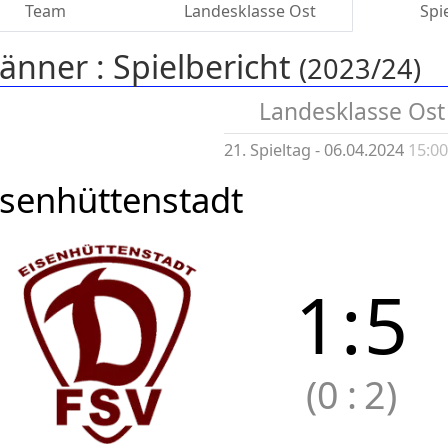
Team
Landesklasse Ost
Spi
änner :
Spielbericht
(2023/24)
Landesklasse Ost
21. Spieltag - 06.04.2024
15:0
isenhüttenstadt
1
:
5
(0
:
2)