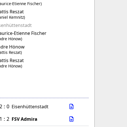
aurice-Etienne Fischer)
ttis Reszat
aniel Kemnitz)
senhüttenstadt
urice-Etienne Fischer
ndre Hönow)
ndre Hönow
attis Reszat)
ttis Reszat
ndre Hönow)
2 : 0
Eisenhüttenstadt
1 : 2
FSV Admira