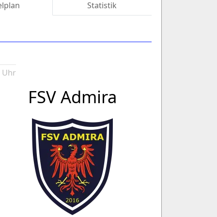
elplan
Statistik
0 Uhr
FSV Admira