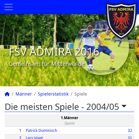
FSV ADMIRA 2016
Gemeinsam für Mittenwalde
Männer
Spielerstatistik
Spiele
Die meisten Spiele -
2004/05
1.Männer
(Spiele)
1
Patrick Dommisch
32
2
Lars Voigt
31