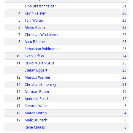
Tino Bretschneider
31
4
Kevin Kaisler
30
5
Toni Wolter
29
6
Mirko Adam
28
7
Christian Wroblewski
27
8
Nico Böhme
25
Sebastian Puhlmann
25
10
Sven Lufsky
24
11
Rajko Müller-Grus.
23
Stefan Eggert
23
13
Marcus Werner
22
14
Christian Simonsky
21
15
Norman Baum
19
16
Andreas Pusch
12
17
Karsten Wiest
6
18
Marco Hortig
4
19
Maik Brunsch
3
Rene Maass
3