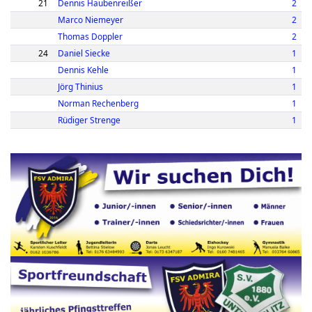
21
Dennis Haubenreißer
2
Marco Niemeyer
2
Thomas Doppler
2
24
Daniel Siecke
1
Dennis Kehle
1
Jörg Thinius
1
Norman Rechenberg
1
Rüdiger Strenge
1