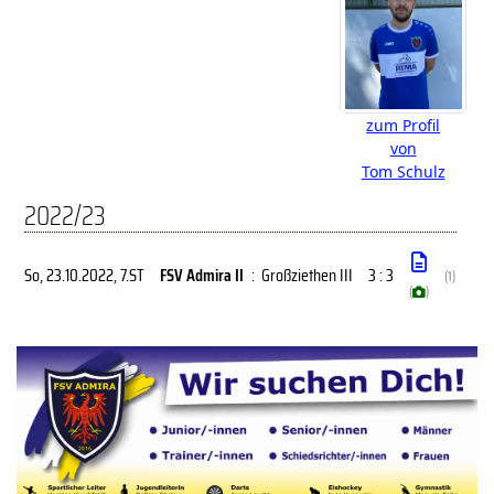
zum Profil
von
Tom Schulz
2022/23
So, 23.10.2022
, 7.ST
FSV Admira II
:
Großziethen III
3 : 3
(1)
(
)