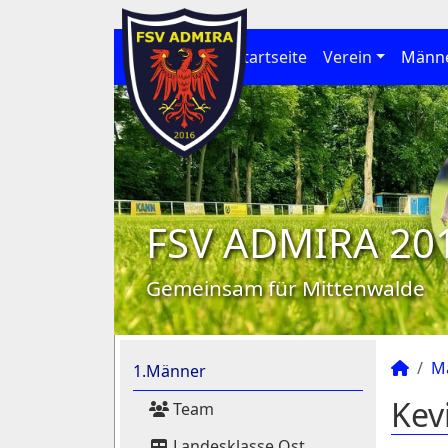
Startseite
Verein
Männ
FSV ADMIRA 20
Gemeinsam für Mittenwalde
M
1.Männer
Kev
Team
Landesklasse Ost