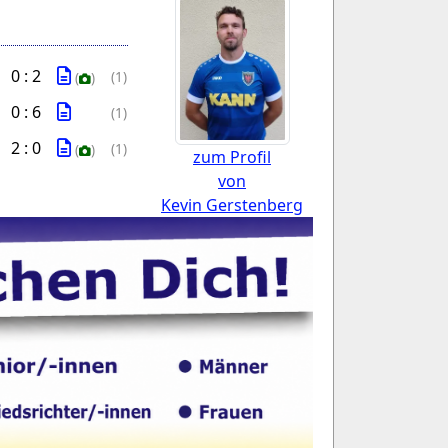
0 : 2
(1)
(
)
0 : 6
(1)
2 : 0
(1)
(
)
zum Profil
von
Kevin Gerstenberg