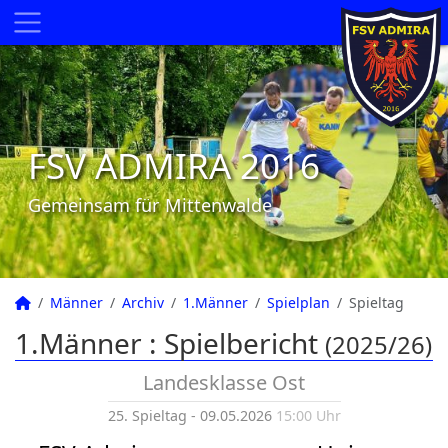
FSV ADMIRA 2016
Gemeinsam für Mittenwalde
Männer
Archiv
1.Männer
Spielplan
Spieltag
1.Männer :
Spielbericht
(2025/26)
Landesklasse Ost
25. Spieltag - 09.05.2026
15:00 Uhr