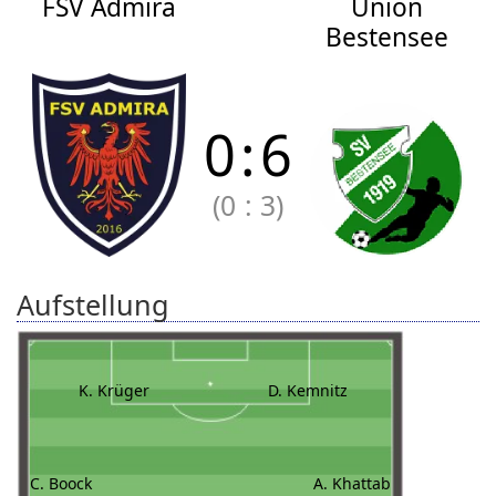
FSV Admira
Union
Bestensee
0
:
6
(0
:
3)
Aufstellung
K. Krüger
D. Kemnitz
C. Boock
A. Khattab