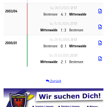
Sa, 08.11.2003
, 12.ST
2003/04
4 : 1
Bestensee
Mittenwalde
Sa, 15.05.2004
, 27.ST
1 : 3
Mittenwalde
Bestensee
So, 29.10.2000
, 8.ST
2000/01
0 : 1
Bestensee
Mittenwalde
So, 25.03.2001
, 23.ST
2 : 1
Mittenwalde
Bestensee
Zurück