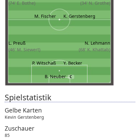
(74' E. Bothe)
(34' N. Grothe)
M. Fischer
K. Gerstenberg
L. Preuß
N. Lehmann
(46' M. Siewert)
(68' K. Khattab)
P. Witschaß
Y. Becker
B. Neuber
C
Spielstatistik
Gelbe Karten
Kevin Gerstenberg
Zuschauer
85