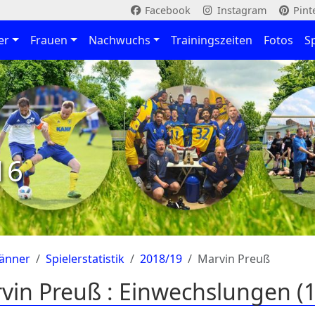
Facebook
Instagram
Pint
er
Frauen
Nachwuchs
Trainingszeiten
Fotos
S
16
änner
Spielerstatistik
2018/19
Marvin Preuß
vin Preuß : Einwechslungen (