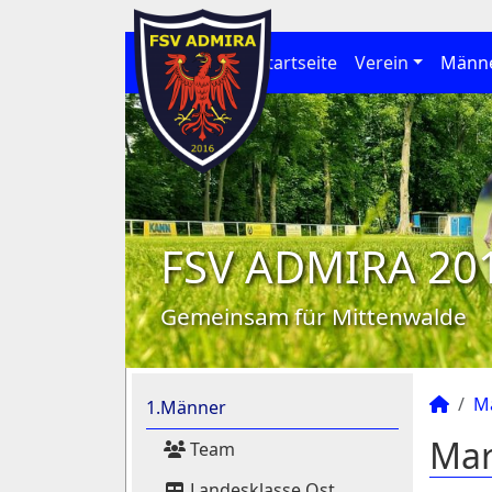
Startseite
Verein
Männ
FSV ADMIRA 20
Gemeinsam für Mittenwalde
M
1.Männer
Mar
Team
Landesklasse Ost