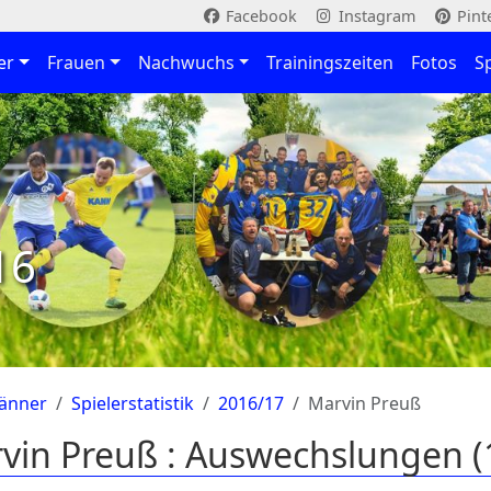
Facebook
Instagram
Pint
er
Frauen
Nachwuchs
Trainingszeiten
Fotos
S
16
änner
Spielerstatistik
2016/17
Marvin Preuß
vin Preuß : Auswechslungen 