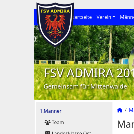
Startseite
Verein
Männ
FSV ADMIRA 20
Gemeinsam für Mittenwalde
M
1.Männer
Mar
Team
Landesklasse Ost