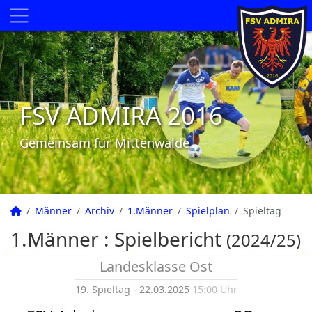
FSV ADMIRA 2016
Gemeinsam für Mittenwalde
Männer
Archiv
1.Männer
Spielplan
Spieltag
1.Männer :
Spielbericht
(2024/25)
Landesklasse Ost
19. Spieltag - 22.03.2025
15:00 Uhr