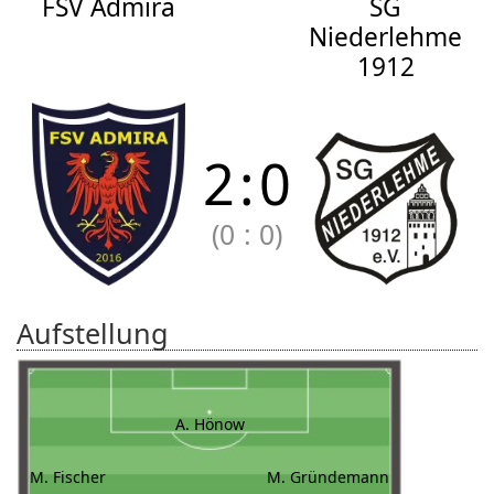
FSV Admira
SG
Niederlehme
1912
2
:
0
(0
:
0)
Aufstellung
A. Hönow
M. Fischer
M. Gründemann