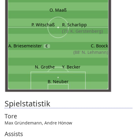
O. Maaß
P. Witschaß
R. Scharlipp
(73' K. Gerstenberg)
A. Briesemeister
C. Boock
C
(88' N. Lehmann)
N. Grothe
Y. Becker
B. Neuber
Spielstatistik
Tore
Max Gründemann
,
Andre Hönow
Assists