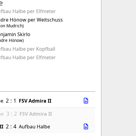
e
fbau Halbe per Elfmeter
dre Hönow per Weitschuss
eon Mudrich)
njamin Skirlo
ndre Hönow)
fbau Halbe per Kopfball
fbau Halbe per Elfmeter
2 : 1
be
FSV Admira II
3 : 2
be
FSV Admira II
2 : 4
II
Aufbau Halbe