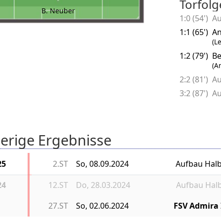
Torfolg
B. Neuber
1:0 (54')
Au
1:1 (65')
An
(L
1:2 (79')
Be
(A
2:2 (81')
Au
3:2 (87')
Au
erige Ergebnisse
25
2.ST
So, 08.09.2024
Aufbau Hal
24
12.ST
Do, 28.03.2024
Aufbau Hal
27.ST
So, 02.06.2024
FSV Admira 