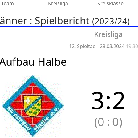
Team
Kreisliga
1.Kreisklasse
änner :
Spielbericht
(2023/24)
Kreisliga
12. Spieltag - 28.03.2024
19:3
Aufbau Halbe
3
:
2
(0
:
0)