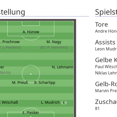
tellung
Spielst
Tore
Andre Hö
A. Hönow
Assists
. Prochnow
M. Nagy
2' J. Paulenz)
(82' P. Hammes)
Leon Mudr
Gelbe 
Paul Witsc
ler
N. Lehmann
 Skirlo)
Niklas Le
Gelb-R
M. Preuß
R. Scharlipp
Marvin Pre
Zuscha
. Witschaß
L. Mudrich
C
81
E. Piesker