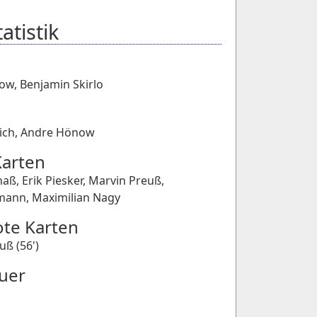
atistik
now
,
Benjamin Skirlo
ich
,
Andre Hönow
Karten
haß
,
Erik Piesker
,
Marvin Preuß
,
hmann
,
Maximilian Nagy
ote Karten
uß (56')
uer