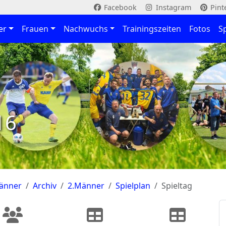
Facebook
Instagram
Pint
er
Frauen
Nachwuchs
Trainingszeiten
Fotos
S
16
änner
Archiv
2.Männer
Spielplan
Spieltag