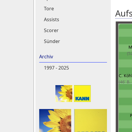
Tore
Aufs
Assists
Scorer
Sünder
M
(5
Archiv
1997 - 2025
C. Köh
(46' B.
P