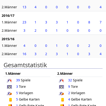
2.Männer
13
4
0
0
0
0
0
4
2016/17
1.Männer
23
1
3
3
1
0
8
7
2.Männer
3
2
0
1
0
0
0
0
2015/16
1.Männer
4
0
0
1
0
0
2
0
2.Männer
16
3
2
3
1
0
3
4
Gesamtstatistik
1.Männer
2.Männer
39
Spiele
32
Spiele
3
Tore
9
Tore
5
Vorlagen
2
Vorlagen
5
Gelbe Karten
4
Gelbe Karten
1
Gelb-Rote Karte
1
Gelb-Rote Karte