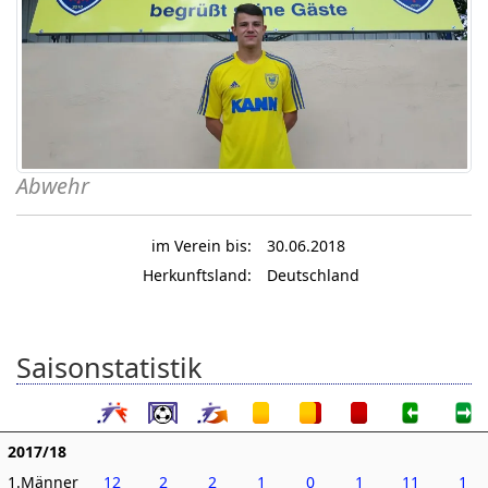
Abwehr
im Verein bis:
30.06.2018
Herkunftsland:
Deutschland
Saisonstatistik
2017/18
1.Männer
12
2
2
1
0
1
11
1