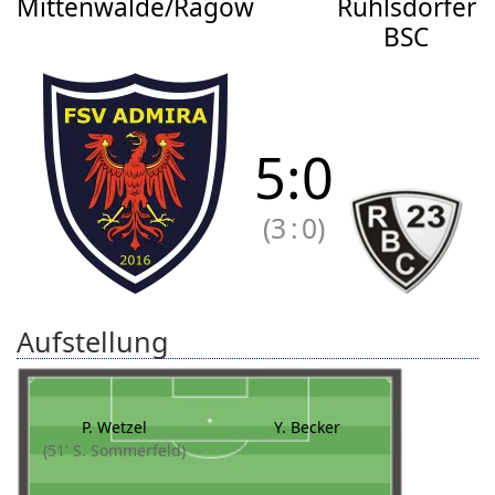
Mittenwalde/Ragow
Ruhlsdorfer
BSC
5
:
0
(3
:
0)
Aufstellung
P. Wetzel
Y. Becker
(51' S. Sommerfeld)