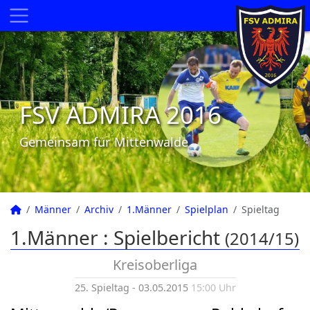
FSV ADMIRA 2016
Gemeinsam für Mittenwalde
Männer
Archiv
1.Männer
Spielplan
Spieltag
1.Männer :
Spielbericht
(2014/15)
Kreisoberliga
25. Spieltag - 03.05.2015
15:00 Uhr