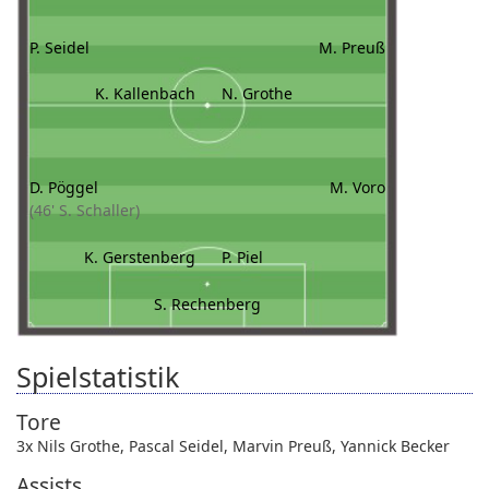
P. Seidel
M. Preuß
K. Kallenbach
N. Grothe
D. Pöggel
M. Voro
(46' S. Schaller)
K. Gerstenberg
P. Piel
S. Rechenberg
Spielstatistik
Tore
3x Nils Grothe
,
Pascal Seidel
,
Marvin Preuß
,
Yannick Becker
Assists