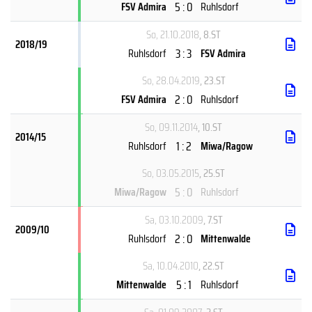
5 : 0
FSV Admira
Ruhlsdorf
So, 21.10.2018
, 8.ST
2018/19
3 : 3
Ruhlsdorf
FSV Admira
So, 28.04.2019
, 23.ST
2 : 0
FSV Admira
Ruhlsdorf
So, 09.11.2014
, 10.ST
2014/15
1 : 2
Ruhlsdorf
Miwa/Ragow
So, 03.05.2015
, 25.ST
5 : 0
Miwa/Ragow
Ruhlsdorf
Sa, 03.10.2009
, 7.ST
2009/10
2 : 0
Ruhlsdorf
Mittenwalde
Sa, 10.04.2010
, 22.ST
5 : 1
Mittenwalde
Ruhlsdorf