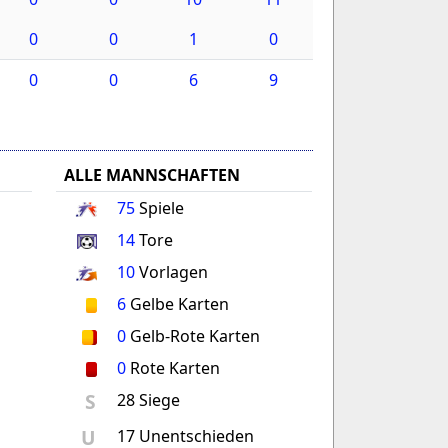
0
0
1
0
0
0
6
9
ALLE MANNSCHAFTEN
75
Spiele
14
Tore
10
Vorlagen
6
Gelbe Karten
0
Gelb-Rote Karten
0
Rote Karten
S
28 Siege
U
17 Unentschieden