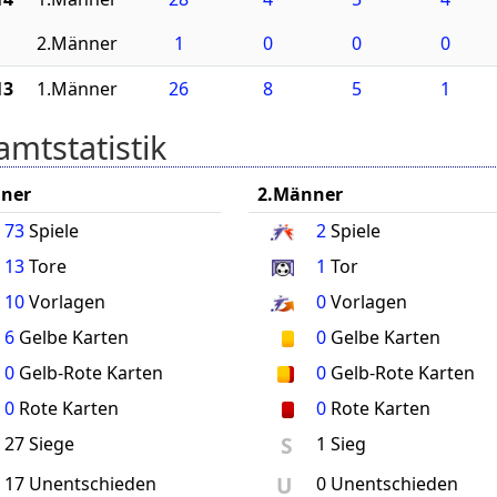
2.Männer
1
0
0
0
13
1.Männer
26
8
5
1
mtstatistik
ner
2.Männer
73
Spiele
2
Spiele
13
Tore
1
Tor
10
Vorlagen
0
Vorlagen
6
Gelbe Karten
0
Gelbe Karten
0
Gelb-Rote Karten
0
Gelb-Rote Karten
0
Rote Karten
0
Rote Karten
S
27 Siege
1 Sieg
U
17 Unentschieden
0 Unentschieden