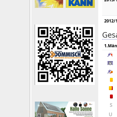
2012/
Gesa
1.Män
S
U