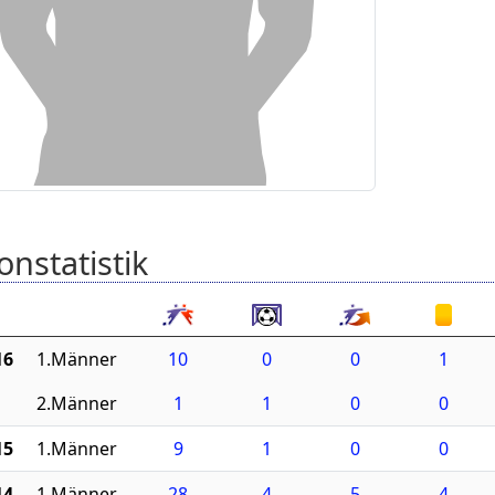
onstatistik
16
1.Männer
10
0
0
1
2.Männer
1
1
0
0
15
1.Männer
9
1
0
0
14
1.Männer
28
4
5
4