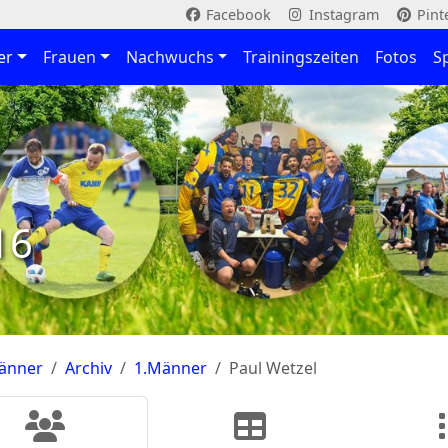
Facebook
Instagram
Pint
er
Frauen
Nachwuchs
Trainingszeiten
Fotos
S
16
änner
Archiv
1.Männer
Paul Wetzel