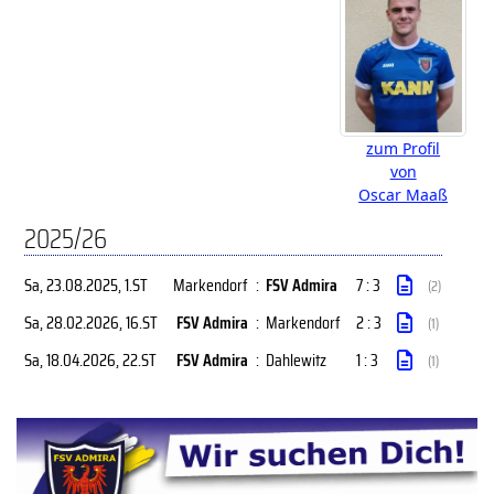
zum Profil
von
Oscar Maaß
2025/26
Sa, 23.08.2025
, 1.ST
Markendorf
:
FSV Admira
7 : 3
(2)
Sa, 28.02.2026
, 16.ST
FSV Admira
:
Markendorf
2 : 3
(1)
Sa, 18.04.2026
, 22.ST
FSV Admira
:
Dahlewitz
1 : 3
(1)