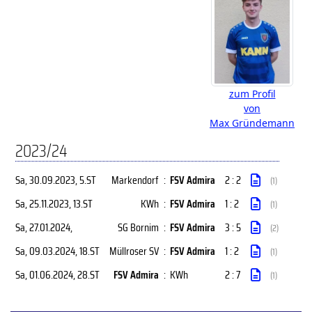
zum Profil
von
Max Gründemann
2023/24
Sa, 30.09.2023
, 5.ST
Markendorf
:
FSV Admira
2 : 2
(1)
Sa, 25.11.2023
, 13.ST
KWh
:
FSV Admira
1 : 2
(1)
Sa, 27.01.2024
,
SG Bornim
:
FSV Admira
3 : 5
(2)
Sa, 09.03.2024
, 18.ST
Müllroser SV
:
FSV Admira
1 : 2
(1)
Sa, 01.06.2024
, 28.ST
FSV Admira
:
KWh
2 : 7
(1)