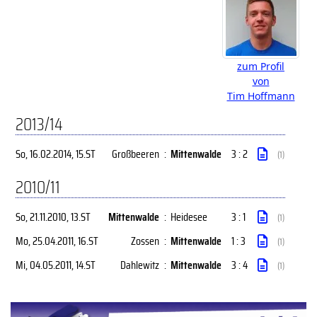
zum Profil
von
Tim Hoffmann
2013/14
So, 16.02.2014
, 15.ST
Großbeeren
:
Mittenwalde
3 : 2
(1)
2010/11
So, 21.11.2010
, 13.ST
Mittenwalde
:
Heidesee
3 : 1
(1)
Mo, 25.04.2011
, 16.ST
Zossen
:
Mittenwalde
1 : 3
(1)
Mi, 04.05.2011
, 14.ST
Dahlewitz
:
Mittenwalde
3 : 4
(1)