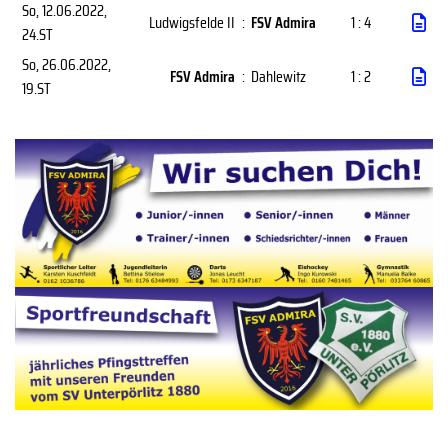
So, 12.06.2022
,
Ludwigsfelde II
:
FSV Admira
1 : 4
24.ST
So, 26.06.2022
,
FSV Admira
:
Dahlewitz
1 : 2
19.ST