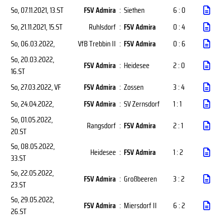
So, 07.11.2021
, 13.ST
FSV Admira
:
Siethen
6 : 0
So, 21.11.2021
, 15.ST
Ruhlsdorf
:
FSV Admira
0 : 4
So, 06.03.2022
,
VfB Trebbin II
:
FSV Admira
0 : 6
So, 20.03.2022
,
FSV Admira
:
Heidesee
2 : 0
16.ST
So, 27.03.2022
, VF
FSV Admira
:
Zossen
3 : 4
So, 24.04.2022
,
FSV Admira
:
SV Zernsdorf
1 : 1
So, 01.05.2022
,
Rangsdorf
:
FSV Admira
2 : 1
20.ST
So, 08.05.2022
,
Heidesee
:
FSV Admira
1 : 2
33.ST
So, 22.05.2022
,
FSV Admira
:
Großbeeren
3 : 2
23.ST
So, 29.05.2022
,
FSV Admira
:
Miersdorf II
6 : 2
26.ST