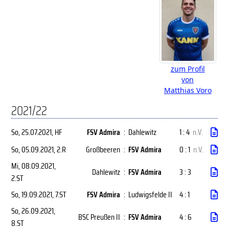
zum Profil
von
Matthias Voro
2021/22
So, 25.07.2021
, HF
FSV Admira
:
Dahlewitz
1 : 4
n.V.
So, 05.09.2021
, 2.R
Großbeeren
:
FSV Admira
0 : 1
n.V.
Mi, 08.09.2021
,
Dahlewitz
:
FSV Admira
3 : 3
2.ST
So, 19.09.2021
, 7.ST
FSV Admira
:
Ludwigsfelde II
4 : 1
So, 26.09.2021
,
BSC Preußen II
:
FSV Admira
4 : 6
8.ST