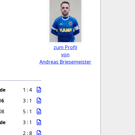
zum Profil
von
Andreas Briesemeister
de
1 : 4
16
3 : 1
08
5 : 1
de
3 : 1
2 : 8