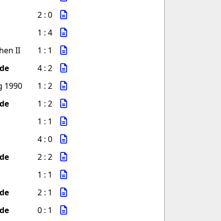
n
2 : 0
1 : 4
hen II
1 : 1
de
4 : 2
g 1990
1 : 2
de
1 : 2
1 : 1
4 : 0
de
2 : 2
n
1 : 1
de
2 : 1
de
0 : 1