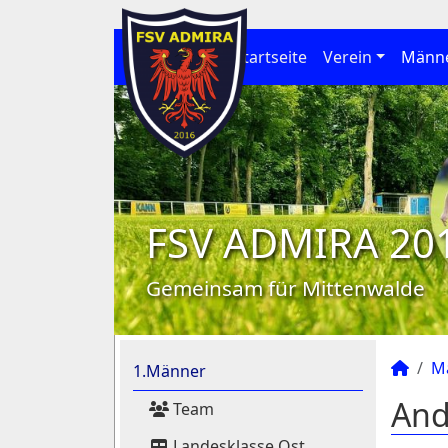
Startseite
Verein
Männ
FSV ADMIRA 20
Gemeinsam für Mittenwalde
M
1.Männer
And
Team
Landesklasse Ost