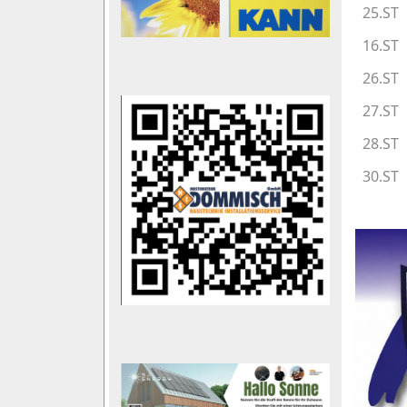
25.ST
16.ST
26.ST
27.ST
28.ST
30.ST