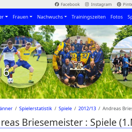
Facebook
Instagram
Pint
er
Frauen
Nachwuchs
Trainingszeiten
Fotos
S
16
änner
Spielerstatistik
Spiele
2012/13
Andreas Brie
reas Briesemeister : Spiele (1