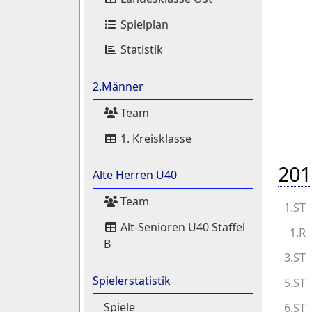
Spielplan
Statistik
2.Männer
Team
1. Kreisklasse
201
Alte Herren Ü40
Team
1.ST
Alt-Senioren Ü40 Staffel
1.R
B
3.ST
Spielerstatistik
5.ST
Spiele
6.ST