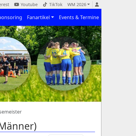
erest
Youtube
TikTok
WM 2026
ponsoring
Fanartikel
Events & Termine
semeister
.Männer)