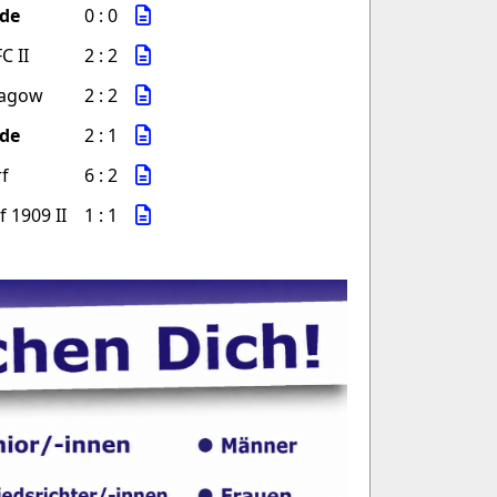
de
0 : 0
C II
2 : 2
Ragow
2 : 2
de
2 : 1
f
6 : 2
 1909 II
1 : 1