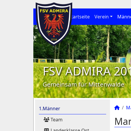
Startseite
Verein
Männ
FSV ADMIRA 20
Gemeinsam für Mittenwalde
M
1.Männer
Mar
Team
Landesklasse Ost