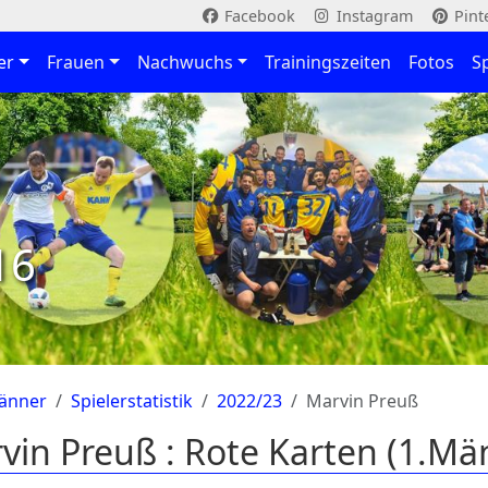
Facebook
Instagram
Pint
er
Frauen
Nachwuchs
Trainingszeiten
Fotos
S
16
änner
Spielerstatistik
2022/23
Marvin Preuß
vin Preuß : Rote Karten (1.Mä