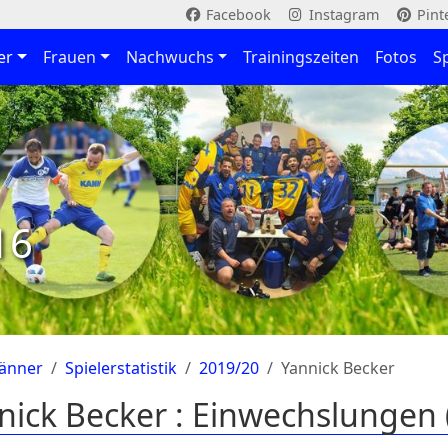
Facebook
Instagram
Pint
er
Frauen
Nachwuchs
Trainingszeiten
Fotos
S
16
änner
Spielerstatistik
2019/20
Yannick Becker
nick Becker : Einwechslungen