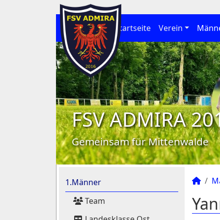
Startseite
Verein
Männ
FSV ADMIRA 20
Gemeinsam für Mittenwalde
M
1.Männer
Yan
Team
Landesklasse Ost