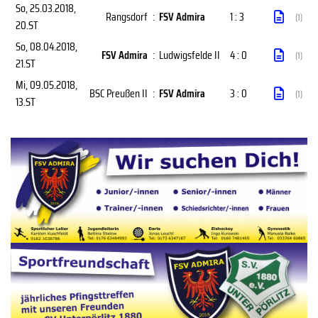
So, 25.03.2018
,
Rangsdorf
:
FSV Admira
1 : 3
(1)
20.ST
So, 08.04.2018
,
FSV Admira
:
Ludwigsfelde II
4 : 0
(1)
21.ST
Mi, 09.05.2018
,
BSC Preußen II
:
FSV Admira
3 : 0
(1)
13.ST