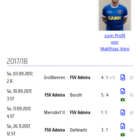
zum Profil
von
Matthias Voro
2017/18
So, 03.09.2017
,
Großbeeren
:
FSV Admira
4 : 1
n.V.
(1)
2.R
So, 10.09.2017
,
FSV Admira
:
Baruth
5 : 4
(1)
3.ST
(
)
So, 17.09.2017
,
Miersdorf II
:
FSV Admira
1 : 1
(1)
4.ST
So, 26.11.2017
,
FSV Admira
:
Dahlewitz
3 : 1
(1)
12.ST
(
)