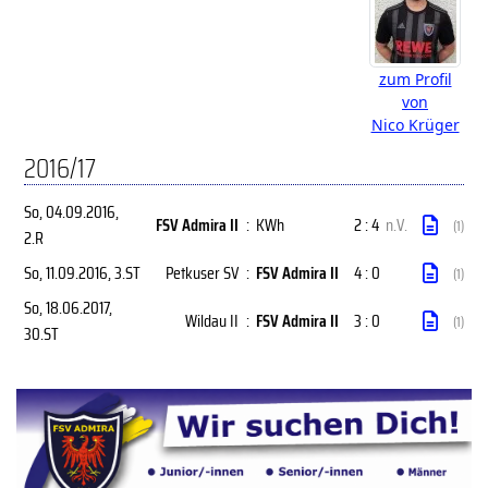
zum Profil
von
Nico Krüger
2016/17
So, 04.09.2016
,
FSV Admira II
:
KWh
2 : 4
n.V.
(1)
2.R
So, 11.09.2016
, 3.ST
Petkuser SV
:
FSV Admira II
4 : 0
(1)
So, 18.06.2017
,
Wildau II
:
FSV Admira II
3 : 0
(1)
30.ST