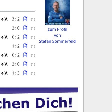
e.V.
3 : 2
(1)
2 : 0
(1)
zum Profil
von
e.V.
0 : 2
(1)
Stefan Sommerfeld
1 : 2
(1)
e.V.
0 : 2
(1)
e.V.
2 : 0
(1)
e.V.
1 : 3
(1)