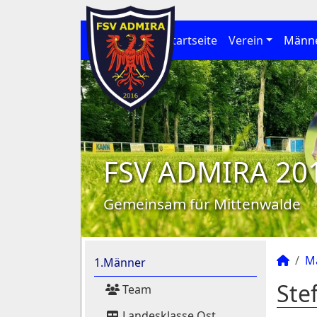
Startseite
Verein
Männ
FSV ADMIRA 20
Gemeinsam für Mittenwalde
M
1.Männer
Ste
Team
Landesklasse Ost