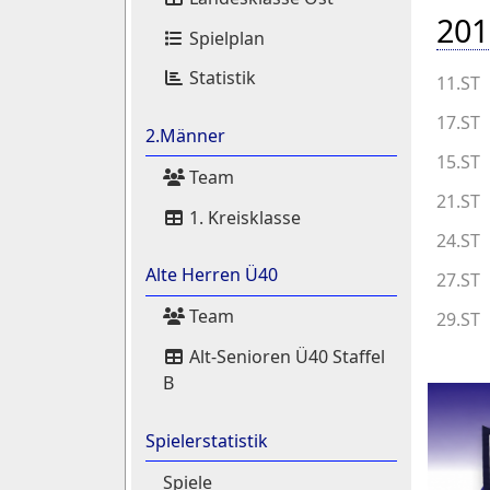
201
Spielplan
Statistik
11.ST
17.ST
2.Männer
15.ST
Team
21.ST
1. Kreisklasse
24.ST
Alte Herren Ü40
27.ST
Team
29.ST
Alt-Senioren Ü40 Staffel
B
Spielerstatistik
Spiele