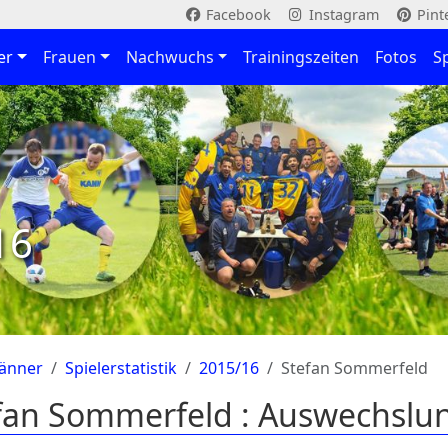
Facebook
Instagram
Pint
er
Frauen
Nachwuchs
Trainingszeiten
Fotos
S
16
änner
Spielerstatistik
2015/16
Stefan Sommerfeld
fan Sommerfeld : Auswechslu