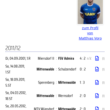
zum Profil
von
Matthias Voro
2011/12
Di, 04.09.2001
, 1.R
Miersdorf II
:
FSV Admira
4 : 2
n.V.
(1)
So, 14.08.2011
,
Mittenwalde
:
Schulzendorf
0 : 2
(1)
1.ST
So, 18.09.2011
,
Sperenberg
:
Mittenwalde
1 : 3
(1)
5.ST
So, 04.03.2012
,
Mittenwalde
:
Wernsdorf
2 : 0
(1)
18.ST
So, 20.05.2012
,
MTV Wünsdorf
:
Mittenwalde
2 : 0
(1)