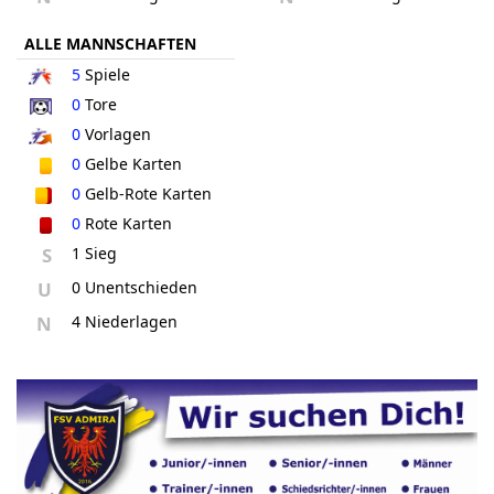
ALLE MANNSCHAFTEN
5
Spiele
0
Tore
0
Vorlagen
0
Gelbe Karten
0
Gelb-Rote Karten
0
Rote Karten
S
1 Sieg
U
0 Unentschieden
N
4 Niederlagen