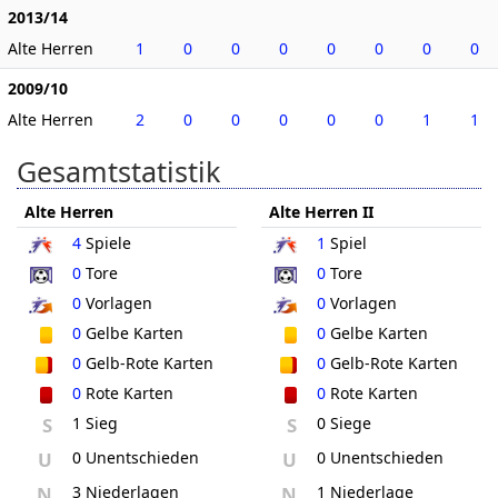
2013/14
Alte Herren
1
0
0
0
0
0
0
0
2009/10
Alte Herren
2
0
0
0
0
0
1
1
Gesamtstatistik
Alte Herren
Alte Herren II
4
Spiele
1
Spiel
0
Tore
0
Tore
0
Vorlagen
0
Vorlagen
0
Gelbe Karten
0
Gelbe Karten
0
Gelb-Rote Karten
0
Gelb-Rote Karten
0
Rote Karten
0
Rote Karten
S
1 Sieg
S
0 Siege
U
0 Unentschieden
U
0 Unentschieden
N
3 Niederlagen
N
1 Niederlage