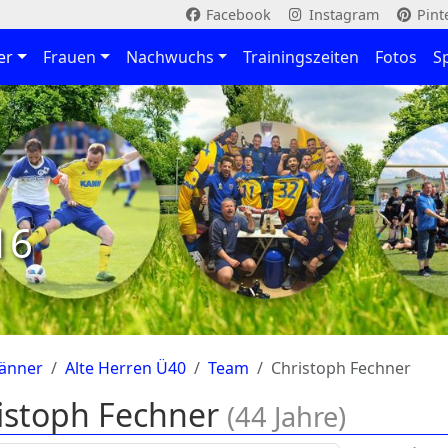
Facebook
Instagram
Pint
er
Frauen
Nachwuchs
Trainingszeiten
Fotos
S
16
änner
Alte Herren Ü40
Team
Christoph Fechner
istoph Fechner
(44 Jahre)