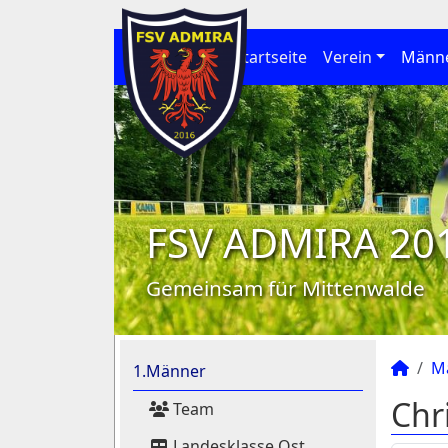
Startseite
Verein
Männ
FSV ADMIRA 20
Gemeinsam für Mittenwalde
M
1.Männer
Chr
Team
Landesklasse Ost