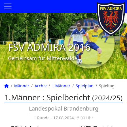
FSV ADMIRA 2016
Gemeinsam für Mittenwalde
Männer
Archiv
1.Männer
Spielplan
Spieltag
1.Männer :
Spielbericht
(2024/25)
Landespokal Brandenburg
1.Runde - 17.08.2024
15:00 Uhr