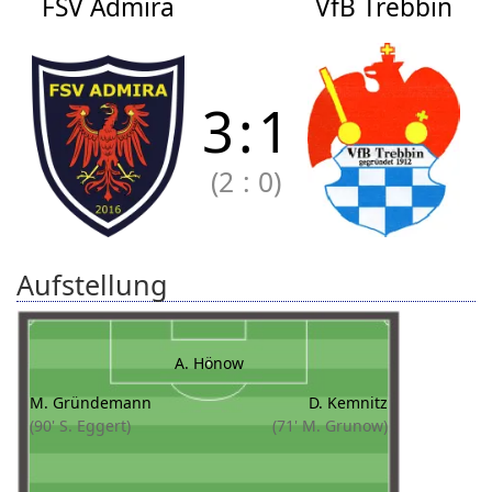
FSV Admira
VfB Trebbin
3
:
1
(2
:
0)
Aufstellung
A. Hönow
M. Gründemann
D. Kemnitz
(90' S. Eggert)
(71' M. Grunow)