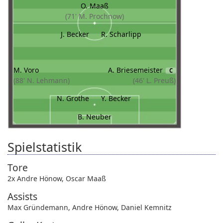
O. Maaß
(71' M. Prochnow)
J. Becker
R. Scharlipp
M. Voro
A. Briesemeister
C
(88' N. Lehmann)
(46' L. Preuß)
N. Grothe
Y. Becker
B. Neuber
Spielstatistik
Tore
2x Andre Hönow
,
Oscar Maaß
Assists
Max Gründemann
,
Andre Hönow
,
Daniel Kemnitz