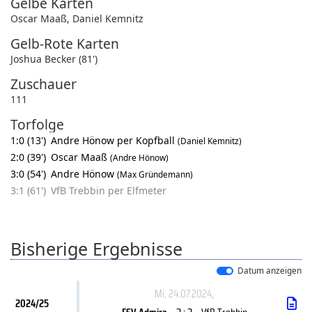
Gelbe Karten
Oscar Maaß
,
Daniel Kemnitz
Gelb-Rote Karten
Joshua Becker (81')
Zuschauer
111
Torfolge
1:0 (13')
Andre Hönow per Kopfball
(Daniel Kemnitz)
2:0 (39')
Oscar Maaß
(Andre Hönow)
3:0 (54')
Andre Hönow
(Max Gründemann)
3:1 (61')
VfB Trebbin per Elfmeter
Bisherige Ergebnisse
Datum anzeigen
Mi, 24.07.2024
,
2024/25