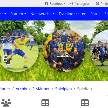
Facebook
Instagram
Pint
er
Frauen
Nachwuchs
Trainingszeiten
Fotos
S
16
änner
Archiv
2.Männer
Spielplan
Spieltag