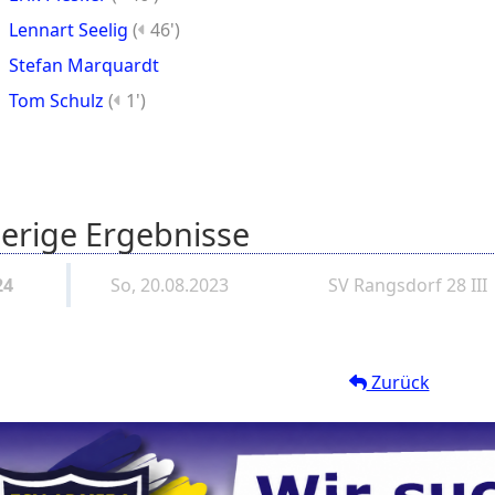
Lennart Seelig
(
46')
Stefan Marquardt
Tom Schulz
(
1')
erige Ergebnisse
24
So, 20.08.2023
SV Rangsdorf 28 III
Zurück