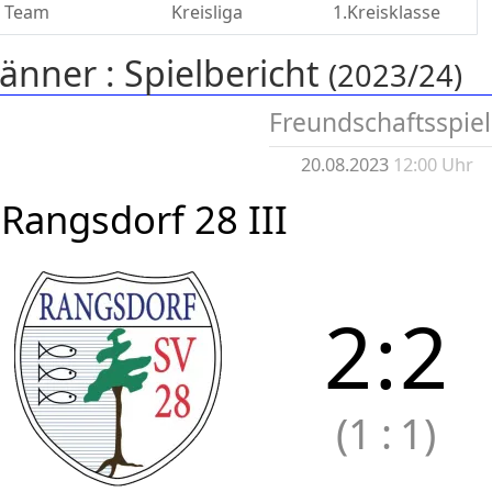
Team
Kreisliga
1.Kreisklasse
änner :
Spielbericht
(2023/24)
Freundschaftsspie
20.08.2023
12:00 Uhr
 Rangsdorf 28 III
2
:
2
(1
:
1)