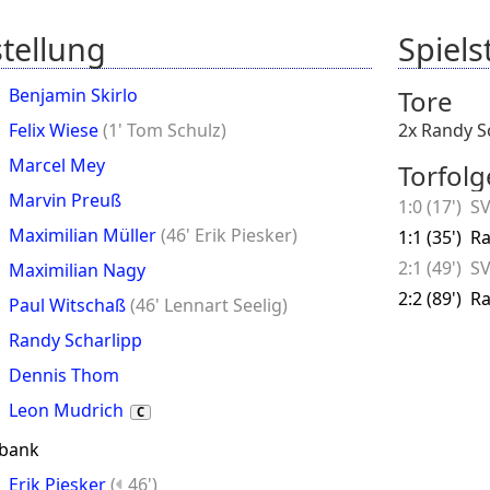
tellung
Spielst
Benjamin Skirlo
Tore
Felix Wiese
(
1' Tom Schulz
)
2x Randy S
Marcel Mey
Torfolg
Marvin Preuß
1:0 (17')
SV
Maximilian Müller
(
46' Erik Piesker
)
1:1 (35')
Ra
2:1 (49')
SV
Maximilian Nagy
2:2 (89')
Ra
Paul Witschaß
(
46' Lennart Seelig
)
Randy Scharlipp
Dennis Thom
Leon Mudrich
C
zbank
Erik Piesker
(
46')