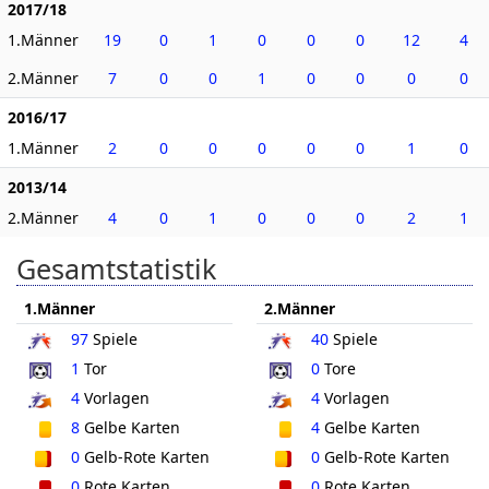
2017/18
1.Männer
19
0
1
0
0
0
12
4
2.Männer
7
0
0
1
0
0
0
0
2016/17
1.Männer
2
0
0
0
0
0
1
0
2013/14
2.Männer
4
0
1
0
0
0
2
1
Gesamtstatistik
1.Männer
2.Männer
97
Spiele
40
Spiele
1
Tor
0
Tore
4
Vorlagen
4
Vorlagen
8
Gelbe Karten
4
Gelbe Karten
0
Gelb-Rote Karten
0
Gelb-Rote Karten
0
Rote Karten
0
Rote Karten