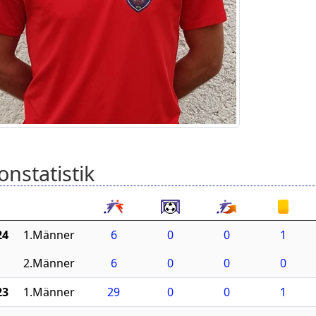
onstatistik
24
1.Männer
6
0
0
1
2.Männer
6
0
0
0
23
1.Männer
29
0
0
1