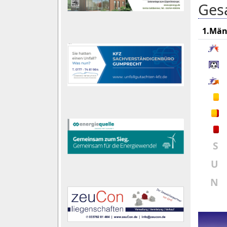
Gesa
1.Män
S
U
N