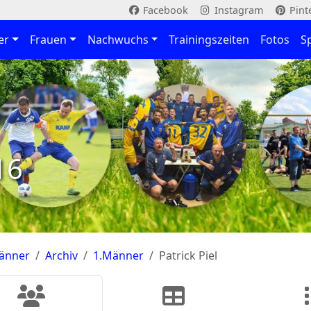
Facebook
Instagram
Pint
er
Frauen
Nachwuchs
Trainingszeiten
Fotos
S
16
änner
Archiv
1.Männer
Patrick Piel