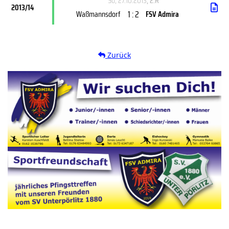
So, 27.10.2013
, 2.R
2013/14
1 : 2
Waßmannsdorf
FSV Admira
Zurück