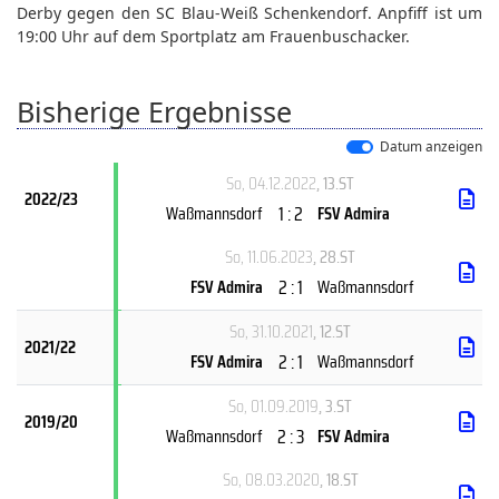
Derby gegen den SC Blau-Weiß Schenkendorf. Anpfiff ist um
19:00 Uhr auf dem Sportplatz am Frauenbuschacker.
Bisherige Ergebnisse
Datum anzeigen
So, 04.12.2022
, 13.ST
2022/23
1 : 2
Waßmannsdorf
FSV Admira
So, 11.06.2023
, 28.ST
2 : 1
FSV Admira
Waßmannsdorf
So, 31.10.2021
, 12.ST
2021/22
2 : 1
FSV Admira
Waßmannsdorf
So, 01.09.2019
, 3.ST
2019/20
2 : 3
Waßmannsdorf
FSV Admira
So, 08.03.2020
, 18.ST