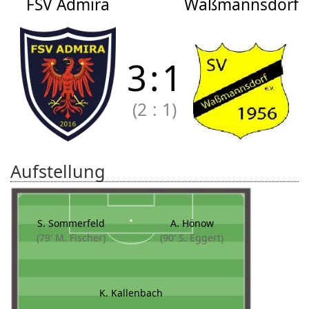
FSV Admira
Waßmannsdorf
3
:
1
(2
:
1)
Aufstellung
S. Sommerfeld
A. Hönow
(79' M. Fischer)
(90' S. Eggert)
K. Kallenbach