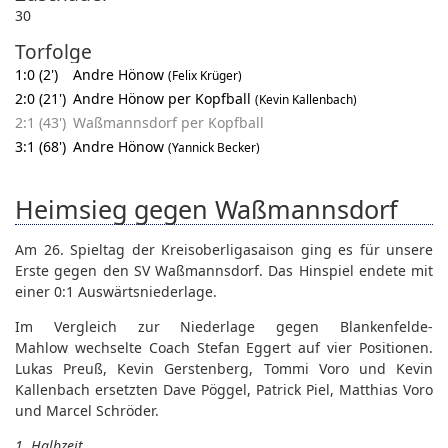
30
Torfolge
1:0 (2')
Andre Hönow
(Felix Krüger)
2:0 (21')
Andre Hönow per Kopfball
(Kevin Kallenbach)
2:1 (43')
Waßmannsdorf per Kopfball
3:1 (68')
Andre Hönow
(Yannick Becker)
Heimsieg gegen Waßmannsdorf
Am 26. Spieltag der Kreisoberligasaison ging es für unsere
Erste gegen den SV Waßmannsdorf. Das Hinspiel endete mit
einer 0:1 Auswärtsniederlage.
Im Vergleich zur Niederlage gegen Blankenfelde-
Mahlow wechselte Coach Stefan Eggert auf vier Positionen.
Lukas Preuß, Kevin Gerstenberg, Tommi Voro und Kevin
Kallenbach ersetzten Dave Pöggel, Patrick Piel, Matthias Voro
und Marcel Schröder.
1. Halbzeit