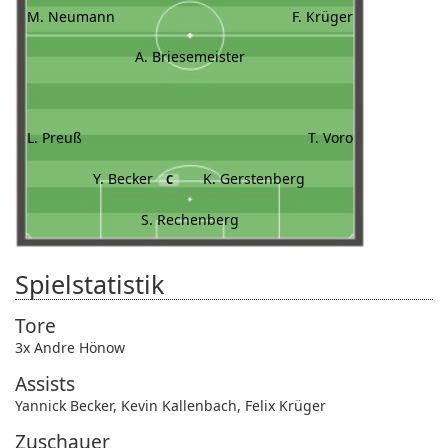
M. Neumann
F. Krüger
A. Briesemeister
L. Preuß
T. Voro
Y. Becker
K. Gerstenberg
C
S. Rechenberg
Spielstatistik
Tore
3x Andre Hönow
Assists
Yannick Becker
,
Kevin Kallenbach
,
Felix Krüger
Zuschauer