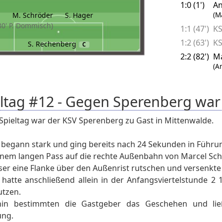
1:0 (1')
An
(M
M. Schröder
S. Hager
80' P. Dommisch)
1:1 (47')
KS
1:2 (63')
KS
S. Rechenberg
C
2:2 (82')
Ma
(A
eltag #12 - Gegen Sperenberg war
Spieltag war der KSV Sperenberg zu Gast in Mittenwalde.
begann stark und ging bereits nach 24 Sekunden in Führu
nem langen Pass auf die rechte Außenbahn von Marcel Sch
eser eine Flanke über den Außenrist rutschen und versenkte 
hatte anschließend allein in der Anfangsviertelstunde 2
utzen.
hin bestimmten die Gastgeber das Geschehen und l
ung.