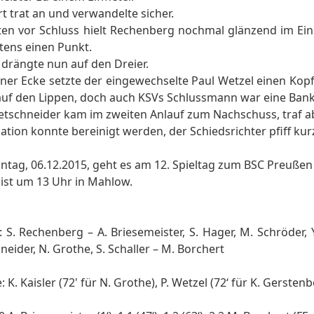
t trat an und verwandelte sicher.
en vor Schluss hielt Rechenberg nochmal glänzend im Ein
tens einen Punkt.
drängte nun auf den Dreier.
ner Ecke setzte der eingewechselte Paul Wetzel einen Kopf
uf den Lippen, doch auch KSVs Schlussmann war eine Bank u
etschneider kam im zweiten Anlauf zum Nachschuss, traf a
uation konnte bereinigt werden, der Schiedsrichter pfiff kur
tag, 06.12.2015, geht es am 12. Spieltag zum BSC Preußen II (
ist um 13 Uhr in Mahlow.
f: S. Rechenberg – A. Briesemeister, S. Hager, M. Schröder,
neider, N. Grothe, S. Schaller – M. Borchert
: K. Kaisler (72' für N. Grothe), P. Wetzel (72‘ für K. Gerste