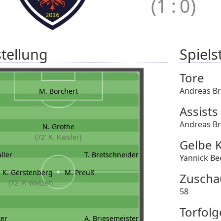
(1
:
0)
tellung
Spielst
Tore
Andreas Br
M. Borchert
Assists
Andreas Br
N. Grothe
(72' K. Kaisler)
Gelbe 
ller
T. Bretschneider
Yannick Be
K. Gerstenberg
M. Preuß
Zuscha
(72' P. Wetzel)
58
Torfolg
ker
A. Briesemeister