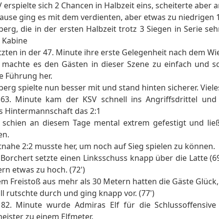
 erspielte sich 2 Chancen in Halbzeit eins, scheiterte abe
Pause ging es mit dem verdienten, aber etwas zu niedrigen 1
erg, die in der ersten Halbzeit trotz 3 Siegen in Serie s
 Kabine
zten in der 47. Minute ihre erste Gelegenheit nach dem Wi
 machte es den Gästen in dieser Szene zu einfach und sc
e Führung her.
erg spielte nun besser mit und stand hinten sicherer. Vieles
 63. Minute kam der KSV schnell ins Angriffsdrittel un
s Hintermannschaft das 2:1
 schien an diesem Tage mental extrem gefestigt und lie
en.
tnahe 2:2 musste her, um noch auf Sieg spielen zu können.
Borchert setzte einen Linksschuss knapp über die Latte (69
rn etwas zu hoch. (72')
em Freistoß aus mehr als 30 Metern hatten die Gäste Glück,
all rutschte durch und ging knapp vor. (77')
 82. Minute wurde Admiras Elf für die Schlussoffensi
eister zu einem Elfmeter.