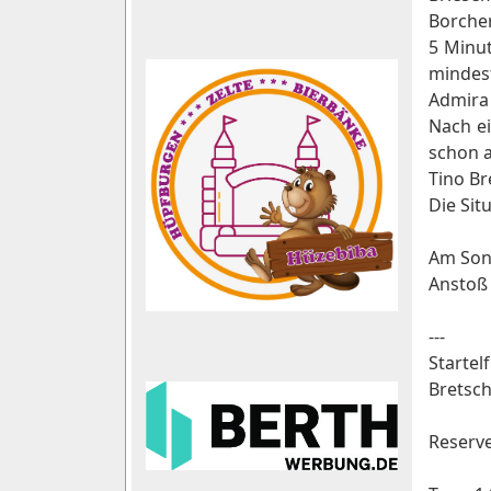
Borcher
5 Minut
mindes
Admira 
Nach ei
schon a
Tino Br
Die Sit
Am Sonn
Anstoß 
---
Startel
Bretsch
Reserve