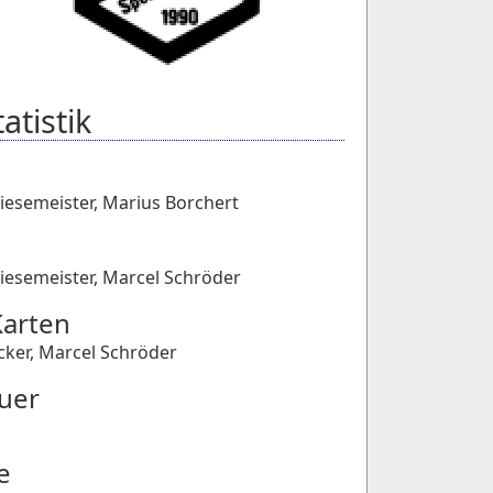
atistik
iesemeister
,
Marius Borchert
iesemeister
,
Marcel Schröder
Karten
cker
,
Marcel Schröder
uer
e