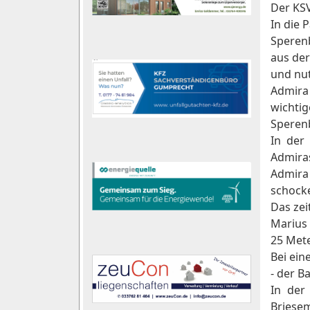
Der KSV
In die 
Sperenb
aus der
und nut
Admira
wichtig
Sperenb
In der
Admira
Admira
schock
Das zei
Marius 
25 Mete
Bei ein
- der B
In der
Briesem