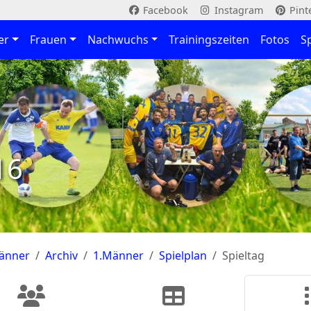
Facebook
Instagram
Pint
er
Frauen
Nachwuchs
Trainingszeiten
Fotos
S
16
änner
Archiv
1.Männer
Spielplan
Spieltag