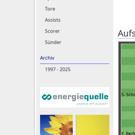
Tore
Assists
Aufs
Scorer
Sünder
Archiv
1997 - 2025
S. Scha
Y. Bec