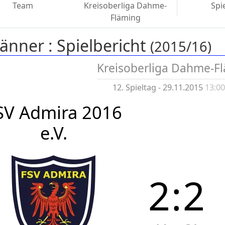
Team
Kreisoberliga Dahme-
Spi
Fläming
änner :
Spielbericht
(2015/16)
Kreisoberliga Dahme-F
12. Spieltag - 29.11.2015
13:0
SV Admira 2016
e.V.
2
:
2