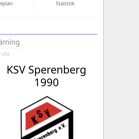
elplan
Statistik
läming
0 Uhr
KSV Sperenberg
1990