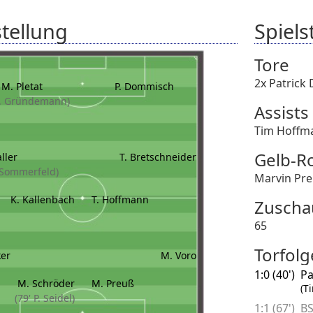
tellung
Spielst
Tore
2x Patric
M. Pletat
P. Dommisch
R. Gründemann)
Assists
Tim Hoffm
Gelb-R
ller
T. Bretschneider
. Sommerfeld)
Marvin Pre
K. Kallenbach
T. Hoffmann
Zuscha
65
Torfolg
ker
M. Voro
1:0 (40')
Pa
M. Schröder
M. Preuß
(T
(79' P. Seidel)
1:1 (67')
BS