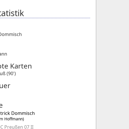
atistik
k Dommisch
ann
ote Karten
uß (90')
uer
e
trick Dommisch
im Hoffmann)
C Preußen 07 II