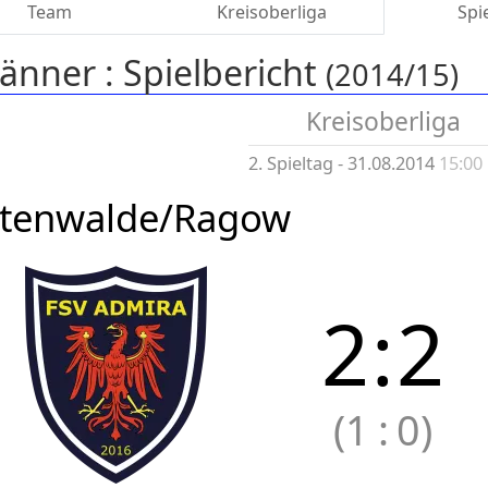
Team
Kreisoberliga
Spi
änner :
Spielbericht
(2014/15)
Kreisoberliga
2. Spieltag - 31.08.2014
15:00
ttenwalde/Ragow
2
:
2
(1
:
0)