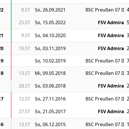
4
22
8.ST
So, 26.09.2021
BSC Preußen 07 II
5
25.ST
So, 15.05.2022
FSV Admira
3
21
9.ST
So, 04.10.2020
FSV Admira
2
20
10.ST
So, 03.11.2019
FSV Admira
7
19
So, 10.02.2019
BSC Preußen 07 II
3
18
13.ST
Mi, 09.05.2018
BSC Preußen 07 II
2
28.ST
So, 03.06.2018
FSV Admira
2
17
12.ST
So, 27.11.2016
BSC Preußen 07 II
2
27.ST
So, 21.05.2017
FSV Admira
1
16
13.ST
So, 06.12.2015
BSC Preußen 07 II