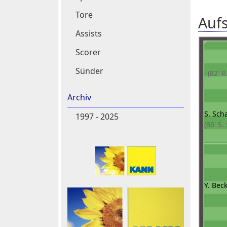
Tore
Aufs
Assists
Scorer
Sünder
(82' 
Archiv
S. Scha
1997 - 2025
(86' S
Y. Bec