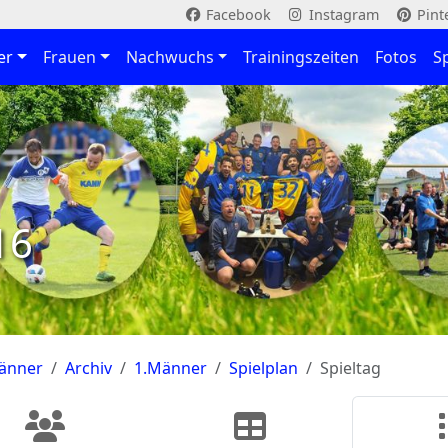
Facebook
Instagram
Pint
er
Frauen
Nachwuchs
Trainingszeiten
Fotos
S
16
änner
Archiv
1.Männer
Spielplan
Spieltag