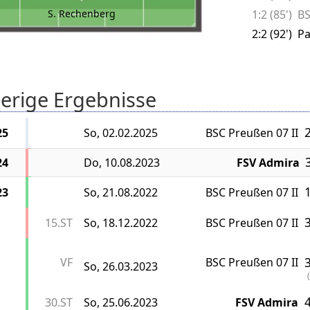
S. Rechenberg
1:2 (85')
BS
2:2 (92')
Pa
erige Ergebnisse
2
25
So, 02.02.2025
BSC Preußen 07 II
3
24
Do, 10.08.2023
FSV Admira
1
23
So, 21.08.2022
BSC Preußen 07 II
3
15.ST
So, 18.12.2022
BSC Preußen 07 II
3
VF
BSC Preußen 07 II
So, 26.03.2023
(
4
30.ST
So, 25.06.2023
FSV Admira