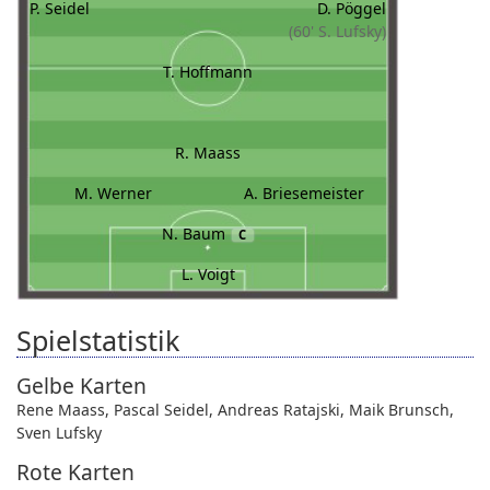
P. Seidel
D. Pöggel
(60' S. Lufsky)
T. Hoffmann
R. Maass
M. Werner
A. Briesemeister
N. Baum
C
L. Voigt
Spielstatistik
Gelbe Karten
Rene Maass
,
Pascal Seidel
,
Andreas Ratajski
,
Maik Brunsch
,
Sven Lufsky
Rote Karten