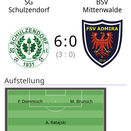
SG
BSV
Schulzendorf
Mittenwalde
6
:
0
(3
:
0)
Aufstellung
P. Dommisch
M. Brunsch
A. Ratajski