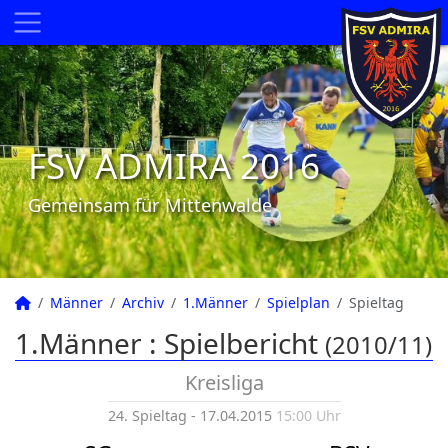
FSV ADMIRA 2016
Gemeinsam für Mittenwalde
Männer
Archiv
1.Männer
Spielplan
Spieltag
1.Männer :
Spielbericht
(2010/11)
Kreisliga
24. Spieltag - 17.04.2015
15:00 Uhr