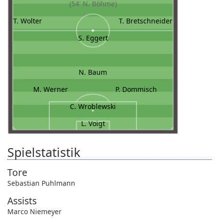
(54' N. Böhme)
T. Wolter
T. Bretschneider
S. Eggert
N. Baum
M. Werner
P. Dommisch
C. Wroblewski
L. Voigt
Spielstatistik
Tore
Sebastian Puhlmann
Assists
Marco Niemeyer