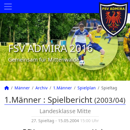
FSV ADMIRA 2016
Gemeinsam für Mittenwalde
Männer
Archiv
1.Männer
Spielplan
Spieltag
1.Männer :
Spielbericht
(2003/04)
Landesklasse Mitte
27. Spieltag - 15.05.2004
15:00 Uhr