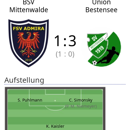
BSV
Union
Mittenwalde
Bestensee
1
:
3
(1
:
0)
Aufstellung
S. Puhlmann
C. Simonsky
(9' M. Niemeyer)
K. Kaisler