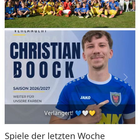

Willkommen im Männerbereich, Nicl
Spiele der letzten Woche