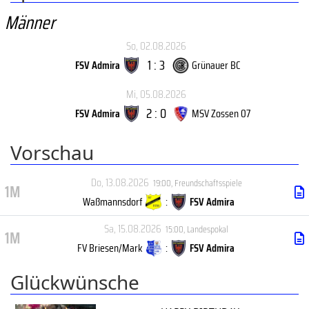
Männer
So, 02.08.2026
1 : 3
FSV Admira
Grünauer BC
Mi, 05.08.2026
2 : 0
FSV Admira
MSV Zossen 07
Vorschau
Do, 13.08.2026
19:00
,
Freundschaftsspiele
1M
Waßmannsdorf
:
FSV Admira
Sa, 15.08.2026
15:00
,
Landespokal
1M
FV Briesen/Mark
:
FSV Admira
Glückwünsche