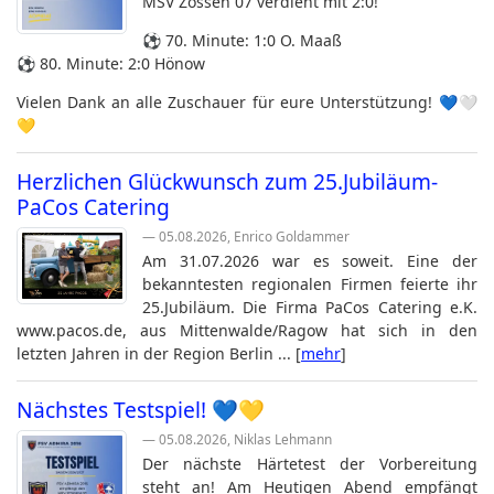
MSV Zossen 07 verdient mit 2:0!
⚽ 70. Minute: 1:0 O. Maaß
⚽ 80. Minute: 2:0 Hönow
Vielen Dank an alle Zuschauer für eure Unterstützung! 💙🤍
💛
Herzlichen Glückwunsch zum 25.Jubiläum-
PaCos Catering
— 05.08.2026, Enrico Goldammer
Am 31.07.2026 war es soweit. Eine der
bekanntesten regionalen Firmen feierte ihr
25.Jubiläum. Die Firma PaCos Catering e.K.
www.pacos.de, aus Mittenwalde/Ragow hat sich in den
letzten Jahren in der Region Berlin ... [
mehr
]
Nächstes Testspiel! 💙💛
— 05.08.2026, Niklas Lehmann
Der nächste Härtetest der Vorbereitung
steht an! Am Heutigen Abend empfängt