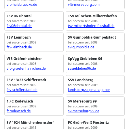
vfb-halsbruecke.de
vfb-merseburg.com
FSV 06 Ohratal
TSV München-Milbertshofen
bei soccero seit 2008
bei soccero seit 2008
fsv06ohratal.de
tsv-milbertshofen-fussball.de
FSV Leimbach
SV Gumpoldia Gumpelstadt
bei soccero seit 2008
bei soccero seit 2008
fsv-leimbach.de
sv-gumpoldia.de
VfB Gräfenhainichen
SpVgg Siebleben 06
bei soccero seit 2008
bei soccero seit 2008
vfb-graefenhainichen.de
svsiebleben06.de
FSV 13/23 Schifferstadt
SSV Landsberg
bei soccero seit 2009
bei soccero seit 2009
fsv-schifferstadt.de
landsberg.scipmanager.de
1.FC Rodewisch
SV Merseburg 99
bei soccero seit 2009
bei soccero seit 2009
fcrodewisch.de
sv-merseburg99.de
SV 1924 Münchenbernsdorf
FC Grün-Weiß Piesteritz
bei soccero seit 2015
bei soccero seit 2009