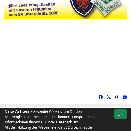
soccero.de
Diese Webseite verwendet Cookies, um Dir den
OK
© 2006 - 2026
bestmöglichen Service bieten zu können. Entsprechende
Informationen findest Du unter
Datenschutz
.
Kontakt
Impressum
Downloads
Geburtstage
Datenschutz
Mit der Nutzung der Webseite erklärst Du Dich mit der
Besucherstatistik