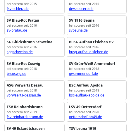
bei soccero seit 2015
bei soccero seit 2015
fsv-schleiz.de
dev.soccero.de
SV Blau-Rot Pratau
SV 1916 Beuna
bei soccero seit 2016
bei soccero seit 2016
sv-pratau.de
svbeuna.de
SG Glücksbrunn Schweina
BuSG Aufbau Eisleben e.V.
bei soccero seit 2016
bei soccero seit 2016
sggschweina.de
busg-aufbaueisleben.de
SV Blau-Rot Coswig
SV Grün-Weiß Ammendorf
bei soccero seit 2018
bei soccero seit 2018
brcoswig.de
gwammendorf.de
ASG Vorwärts Dessau
BSC Aufbau Apolda
bei soccero seit 2018
bei soccero seit 2018
vorwaerts-dessau.de
bsc-aufbau-apolda.de
FSV Reinhardsbrunn
LSV 49 Oettersdorf
bei soccero seit 2019
bei soccero seit 2020
fsv-reinhardsbrunn.de
oettersdorf-lsv49.de
SV 49 Eckardtshausen
TSV Leuna 1919