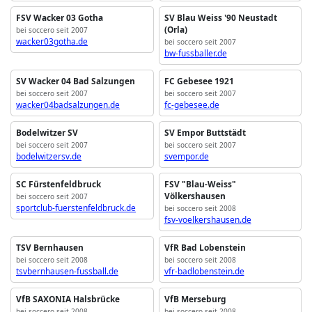
FSV Wacker 03 Gotha
SV Blau Weiss '90 Neustadt
(Orla)
bei soccero seit 2007
wacker03gotha.de
bei soccero seit 2007
bw-fussballer.de
SV Wacker 04 Bad Salzungen
FC Gebesee 1921
bei soccero seit 2007
bei soccero seit 2007
wacker04badsalzungen.de
fc-gebesee.de
Bodelwitzer SV
SV Empor Buttstädt
bei soccero seit 2007
bei soccero seit 2007
bodelwitzersv.de
svempor.de
SC Fürstenfeldbruck
FSV "Blau-Weiss"
Völkershausen
bei soccero seit 2007
sportclub-fuerstenfeldbruck.de
bei soccero seit 2008
fsv-voelkershausen.de
TSV Bernhausen
VfR Bad Lobenstein
bei soccero seit 2008
bei soccero seit 2008
tsvbernhausen-fussball.de
vfr-badlobenstein.de
VfB SAXONIA Halsbrücke
VfB Merseburg
bei soccero seit 2008
bei soccero seit 2008