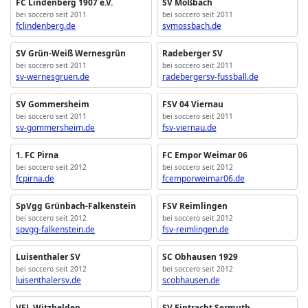
FC Lindenberg 1907 e.V.
SV Moßbach
bei soccero seit 2011
bei soccero seit 2011
fclindenberg.de
svmossbach.de
SV Grün-Weiß Wernesgrün
Radeberger SV
bei soccero seit 2011
bei soccero seit 2011
sv-wernesgruen.de
radebergersv-fussball.de
SV Gommersheim
FSV 04 Viernau
bei soccero seit 2011
bei soccero seit 2011
sv-gommersheim.de
fsv-viernau.de
1. FC Pirna
FC Empor Weimar 06
bei soccero seit 2012
bei soccero seit 2012
fcpirna.de
fcemporweimar06.de
SpVgg Grünbach-Falkenstein
FSV Reimlingen
bei soccero seit 2012
bei soccero seit 2012
spvgg-falkenstein.de
fsv-reimlingen.de
Luisenthaler SV
SC Obhausen 1929
bei soccero seit 2012
bei soccero seit 2012
luisenthalersv.de
scobhausen.de
VFL Witzhelden
SV Eintracht Sermuth