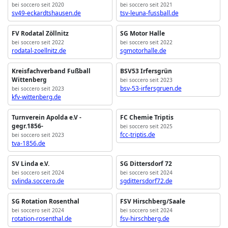
bei soccero seit 2020
bei soccero seit 2021
sv49-eckardtshausen.de
tsv-leuna-fussball.de
FV Rodatal Zöllnitz
SG Motor Halle
bei soccero seit 2022
bei soccero seit 2022
rodatal-zoellnitz.de
sgmotorhalle.de
Kreisfachverband Fußball
BSV53 Irfersgrün
Wittenberg
bei soccero seit 2023
bsv-53-irfersgruen.de
bei soccero seit 2023
kfv-wittenberg.de
Turnverein Apolda e.V -
FC Chemie Triptis
gegr.1856-
bei soccero seit 2025
fcc-triptis.de
bei soccero seit 2023
tva-1856.de
SV Linda e.V.
SG Dittersdorf 72
bei soccero seit 2024
bei soccero seit 2024
svlinda.soccero.de
sgdittersdorf72.de
SG Rotation Rosenthal
FSV Hirschberg/Saale
bei soccero seit 2024
bei soccero seit 2024
rotation-rosenthal.de
fsv-hirschberg.de