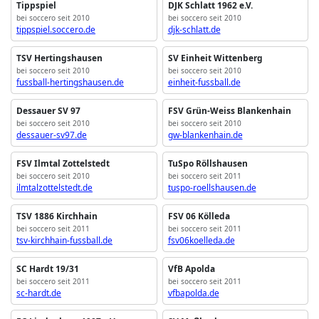
Tippspiel
DJK Schlatt 1962 e.V.
bei soccero seit 2010
bei soccero seit 2010
tippspiel.soccero.de
djk-schlatt.de
TSV Hertingshausen
SV Einheit Wittenberg
bei soccero seit 2010
bei soccero seit 2010
fussball-hertingshausen.de
einheit-fussball.de
Dessauer SV 97
FSV Grün-Weiss Blankenhain
bei soccero seit 2010
bei soccero seit 2010
dessauer-sv97.de
gw-blankenhain.de
FSV Ilmtal Zottelstedt
TuSpo Röllshausen
bei soccero seit 2010
bei soccero seit 2011
ilmtalzottelstedt.de
tuspo-roellshausen.de
TSV 1886 Kirchhain
FSV 06 Kölleda
bei soccero seit 2011
bei soccero seit 2011
tsv-kirchhain-fussball.de
fsv06koelleda.de
SC Hardt 19/31
VfB Apolda
bei soccero seit 2011
bei soccero seit 2011
sc-hardt.de
vfbapolda.de