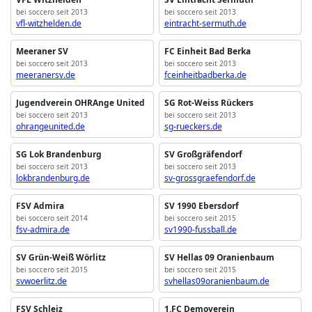
bei soccero seit 2013
bei soccero seit 2013
vfl-witzhelden.de
eintracht-sermuth.de
Meeraner SV
FC Einheit Bad Berka
bei soccero seit 2013
bei soccero seit 2013
meeranersv.de
fceinheitbadberka.de
Jugendverein OHRAnge United
SG Rot-Weiss Rückers
bei soccero seit 2013
bei soccero seit 2013
ohrangeunited.de
sg-rueckers.de
SG Lok Brandenburg
SV Großgräfendorf
bei soccero seit 2013
bei soccero seit 2013
lokbrandenburg.de
sv-grossgraefendorf.de
FSV Admira
SV 1990 Ebersdorf
bei soccero seit 2014
bei soccero seit 2015
fsv-admira.de
sv1990-fussball.de
SV Grün-Weiß Wörlitz
SV Hellas 09 Oranienbaum
bei soccero seit 2015
bei soccero seit 2015
svwoerlitz.de
svhellas09oranienbaum.de
FSV Schleiz
1.FC Demoverein