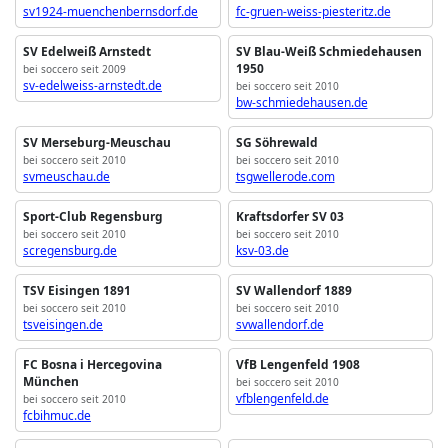
sv1924-muenchenbernsdorf.de
fc-gruen-weiss-piesteritz.de
SV Edelweiß Arnstedt
SV Blau-Weiß Schmiedehausen
1950
bei soccero seit 2009
sv-edelweiss-arnstedt.de
bei soccero seit 2010
bw-schmiedehausen.de
SV Merseburg-Meuschau
SG Söhrewald
bei soccero seit 2010
bei soccero seit 2010
svmeuschau.de
tsgwellerode.com
Sport-Club Regensburg
Kraftsdorfer SV 03
bei soccero seit 2010
bei soccero seit 2010
scregensburg.de
ksv-03.de
TSV Eisingen 1891
SV Wallendorf 1889
bei soccero seit 2010
bei soccero seit 2010
tsveisingen.de
svwallendorf.de
FC Bosna i Hercegovina
VfB Lengenfeld 1908
München
bei soccero seit 2010
vfblengenfeld.de
bei soccero seit 2010
fcbihmuc.de