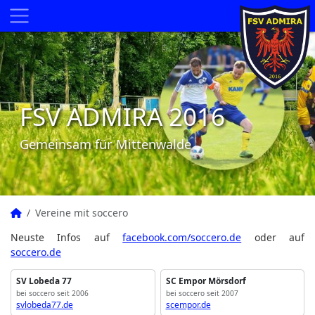
FSV ADMIRA 2016
Gemeinsam für Mittenwalde
Vereine mit soccero
Neuste Infos auf
facebook.com/soccero.de
oder auf
soccero.de
SV Lobeda 77
SC Empor Mörsdorf
bei soccero seit 2006
bei soccero seit 2007
svlobeda77.de
scempor.de