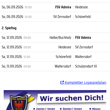
So, 06.09.2026
FSV Admira
:
Heidesee
10:00
So, 06.09.2026
SV Zernsdorf
:
Schönefeld
10:00
2. Spieltag
Sa, 12.09.2026
Halbe/Buchholz
:
FSV Admira
09:00
Sa, 12.09.2026
Heidesee
:
SV Zernsdorf
09:00
Sa, 12.09.2026
Schönefeld
:
Waltersdorf
12:00
So, 13.09.2026
Waltersdorf
:
Schulzendorf III
09:00
Kompletter Ligaspielplan