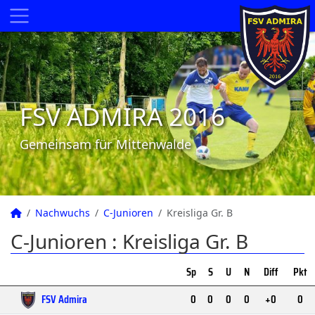
FSV ADMIRA 2016
Gemeinsam für Mittenwalde
Nachwuchs
C-Junioren
Kreisliga Gr. B
C-Junioren :
Kreisliga Gr. B
Sp
S
U
N
Diff
Pkt
FSV Admira
0
0
0
0
+0
0