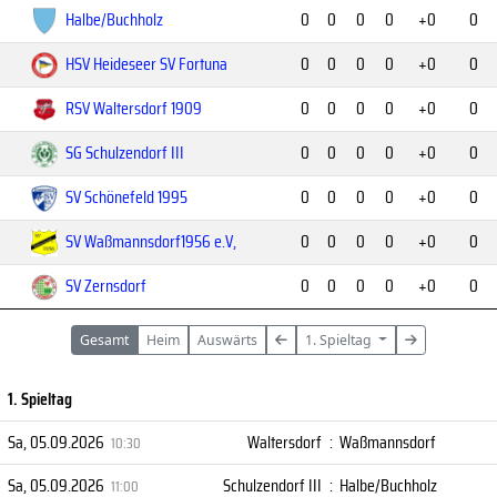
Halbe/Buchholz
0
0
0
0
+0
0
HSV Heideseer SV Fortuna
0
0
0
0
+0
0
RSV Waltersdorf 1909
0
0
0
0
+0
0
SG Schulzendorf III
0
0
0
0
+0
0
SV Schönefeld 1995
0
0
0
0
+0
0
SV Waßmannsdorf1956 e.V,
0
0
0
0
+0
0
SV Zernsdorf
0
0
0
0
+0
0
Gesamt
Heim
Auswärts
1. Spieltag
1. Spieltag
Sa, 05.09.2026
Waltersdorf
:
Waßmannsdorf
10:30
Sa, 05.09.2026
Schulzendorf III
:
Halbe/Buchholz
11:00