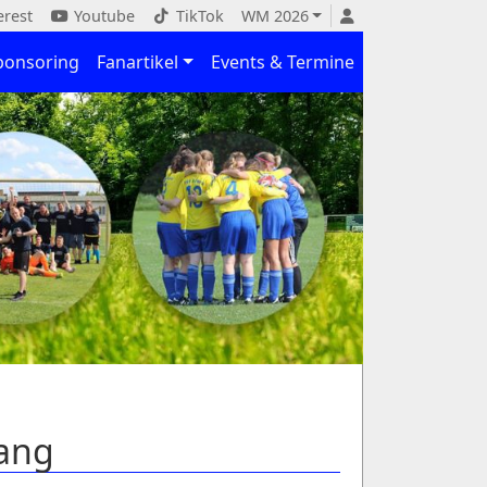
erest
Youtube
TikTok
WM 2026
ponsoring
Fanartikel
Events & Termine
gang