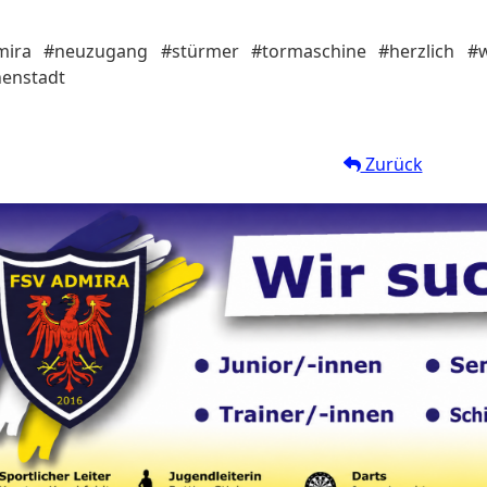
mira #neuzugang #stürmer #tormaschine #herzlich #
henstadt
Zurück