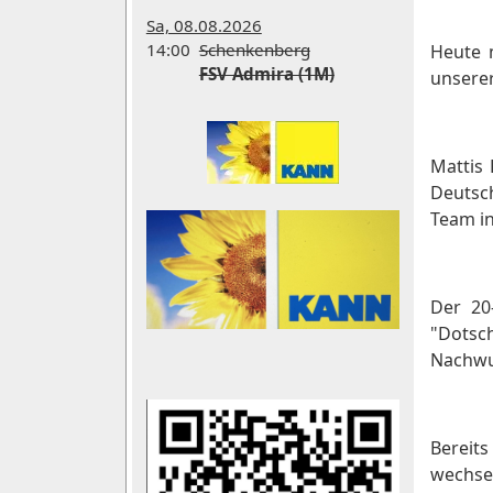
Sa, 08.08.2026
14:00
Schenkenberg
Heute 
FSV Admira (1M)
unserer
Mattis
Deutsc
Team in
Der 20
"Dotsc
Nachwu
Bereits
wechse