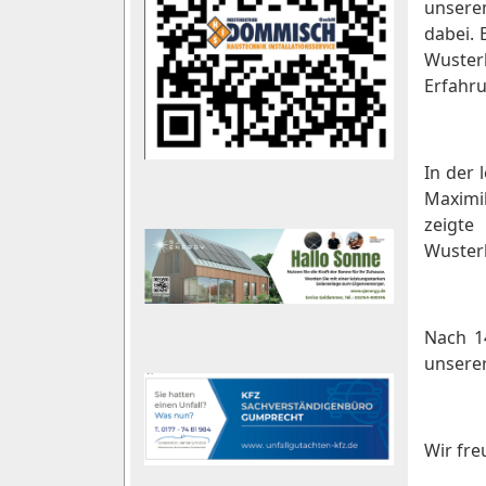
unsere
dabei. 
Wuster
Erfahr
In der 
Maximil
zeigte
Wusterh
Nach 1
unsere
Wir fre