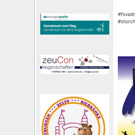
#fsvad
#storc