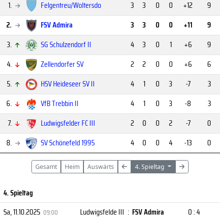
1.
Felgentreu/Woltersdo
3
3
0
0
+12
9
2.
FSV Admira
3
3
0
0
+11
9
3.
SG Schulzendorf II
4
3
0
1
+6
9
4.
Zellendorfer SV
2
2
0
0
+6
6
5.
HSV Heideseer SV II
4
1
0
3
-7
3
6.
VfB Trebbin II
4
1
0
3
-8
3
7.
Ludwigsfelder FC III
2
0
0
2
-7
0
8.
SV Schönefeld 1995
4
0
0
4
-13
0
Gesamt
Heim
Auswärts
4. Spieltag
4. Spieltag
Sa, 11.10.2025
Ludwigsfelde III
:
FSV Admira
0 : 4
09:00