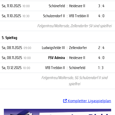
Sa, 11.10.2025
Schönefeld
:
Heidesee II
3 : 4
10:00
Sa, 11.10.2025
Schulzendorf II
:
VfB Trebbin II
4 : 0
10:30
Felgentreu/Woltersdo, Zellendorfer SV sind spielfrei
5. Spieltag
Sa, 08.11.2025
Ludwigsfelde III
:
Zellendorfer
2 : 4
09:00
Sa, 08.11.2025
FSV Admira
:
Heidesee II
4 : 0
10:00
Sa, 13.12.2025
VfB Trebbin II
:
Schönefeld
1 : 3
10:00
Felgentreu/Woltersdo, SG Schulzendorf II sind
spielfrei
Kompletter Ligaspielplan