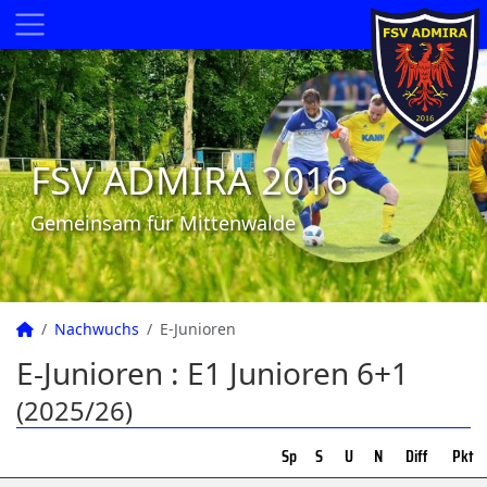
FSV ADMIRA 2016
Gemeinsam für Mittenwalde
Nachwuchs
E-Junioren
E-Junioren :
E1 Junioren 6+1
(2025/26)
Sp
S
U
N
Diff
Pkt