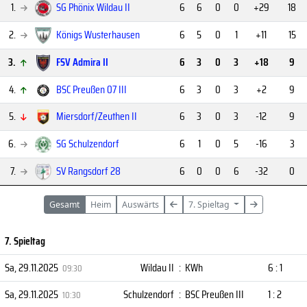
1.
SG Phönix Wildau II
6
6
0
0
+29
18
2.
Königs Wusterhausen
6
5
0
1
+11
15
3.
FSV Admira II
6
3
0
3
+18
9
4.
BSC Preußen 07 III
6
3
0
3
+2
9
5.
Miersdorf/Zeuthen II
6
3
0
3
-12
9
6.
SG Schulzendorf
6
1
0
5
-16
3
7.
SV Rangsdorf 28
6
0
0
6
-32
0
Gesamt
Heim
Auswärts
7. Spieltag
7. Spieltag
Sa, 29.11.2025
Wildau II
:
KWh
6 : 1
09:30
Sa, 29.11.2025
Schulzendorf
:
BSC Preußen III
1 : 2
10:30