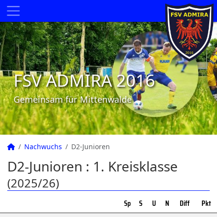
FSV ADMIRA 2016
Gemeinsam für Mittenwalde
Nachwuchs
D2-Junioren
D2-Junioren :
1. Kreisklasse
(2025/26)
Sp
S
U
N
Diff
Pkt