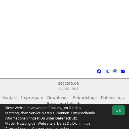
soccero.de
© 2006 - 2026
Kontakt
Impressum
Downloads
Geburtstage
Datenschutz
Besucherstatistik
Diese Webseite verwendet Cookies, um Dir den
OK
bestmöglichen Service bieten zu können. Entsprechende
Informationen findest Du unter
Datenschutz
.
Mit der Nutzung der Webseite erklärst Du Dich mit der
Team
1. Kreisklasse
Verwendung von Cookies einverstanden.