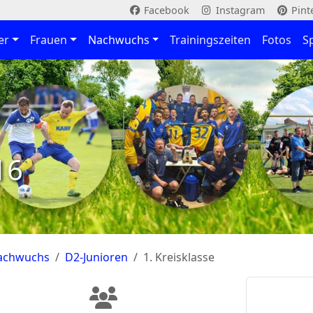
Facebook
Instagram
Pint
er
Frauen
Nachwuchs
Trainingszeiten
Fotos
S
16
achwuchs
D2-Junioren
1. Kreisklasse