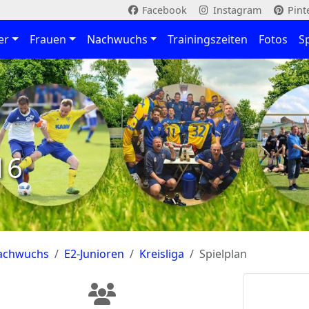
Facebook
Instagram
Pint
er
Frauen
Nachwuchs
Trainingszeiten
Fotos
S
16
achwuchs
E2-Junioren
Kreisliga
Spielplan