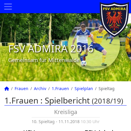
FSV ADMIRA 2016
Gemeinsam für Mittenwalde
Frauen
Archiv
1.Frauen
Spielplan
Spieltag
1.Frauen :
Spielbericht
(2018/19)
Kreisliga
10. Spieltag - 11.11.2018
10:30 Uhr