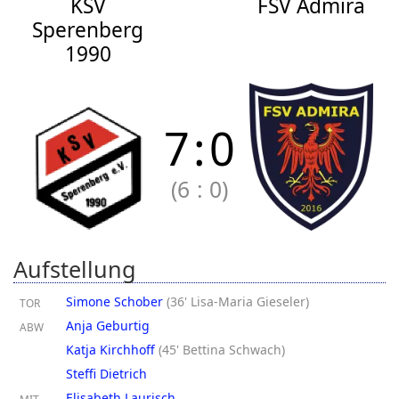
KSV
FSV Admira
Sperenberg
1990
7
:
0
(6
:
0)
Aufstellung
Simone Schober
(
36' Lisa-Maria Gieseler
)
TOR
Anja Geburtig
ABW
Katja Kirchhoff
(
45' Bettina Schwach
)
Steffi Dietrich
Elisabeth Laurisch